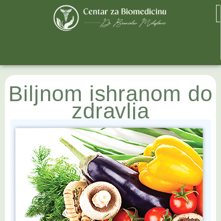
Biljnom ishranom do
zdravlja