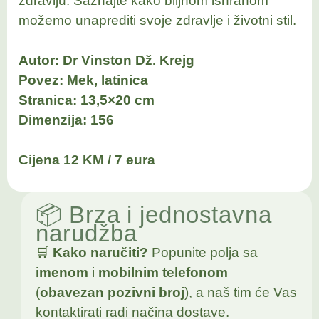
zdravlju. Saznajte kako biljnom ishranom
možemo unaprediti svoje zdravlje i životni stil.
Autor: Dr Vinston Dž. Krejg
Povez: Mek, latinica
Stranica: 13,5×20 cm
Dimenzija: 156
Cijena 12 KM / 7 eura
📦 Brza i jednostavna
narudžba
🛒
Kako naručiti?
Popunite polja sa
imenom
i
mobilnim telefonom
(
obavezan pozivni broj
), a naš tim će Vas
kontaktirati radi načina dostave.