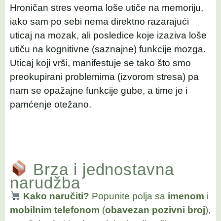
Hroničan stres veoma loše utiče na memoriju,
iako sam po sebi nema direktno razarajući
uticaj na mozak, ali posledice koje izaziva loše
utiču na kognitivne (saznajne) funkcije mozga.
Uticaj koji vrši, manifestuje se tako što smo
preokupirani problemima (izvorom stresa) pa
nam se opažajne funkcije gube, a time je i
pamćenje otežano.
Brza i jednostavna
narudžba
Kako naručiti?
Popunite polja sa
imenom
i
mobilnim telefonom
(
obavezan pozivni broj
),