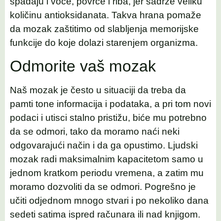
spadaju i voće, povrće i riba, jer sadrže veliku
količinu antioksidanata. Takva hrana pomaže
da mozak zaštitimo od slabljenja memorijske
funkcije do koje dolazi starenjem organizma.
Odmorite vaš mozak
Naš mozak je često u situaciji da treba da
pamti tone informacija i podataka, a pri tom novi
podaci i utisci stalno pristižu, biće mu potrebno
da se odmori, tako da moramo naći neki
odgovarajući način i da ga opustimo. Ljudski
mozak radi maksimalnim kapacitetom samo u
jednom kratkom periodu vremena, a zatim mu
moramo dozvoliti da se odmori. Pogrešno je
učiti odjednom mnogo stvari i po nekoliko dana
sedeti satima ispred računara ili nad knjigom.