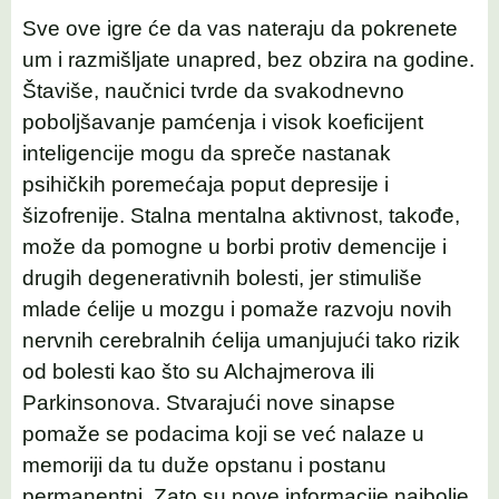
Sve ove igre će da vas nateraju da pokrenete
um i razmišljate unapred, bez obzira na godine.
Štaviše, naučnici tvrde da svakodnevno
poboljšavanje pamćenja i visok koeficijent
inteligencije mogu da spreče nastanak
psihičkih poremećaja poput depresije i
šizofrenije. Stalna mentalna aktivnost, takođe,
može da pomogne u borbi protiv demencije i
drugih degenerativnih bolesti, jer stimuliše
mlade ćelije u mozgu i pomaže razvoju novih
nervnih cerebralnih ćelija umanjujući tako rizik
od bolesti kao što su Alchajmerova ili
Parkinsonova. Stvarajući nove sinapse
pomaže se podacima koji se već nalaze u
memoriji da tu duže opstanu i postanu
permanentni. Zato su nove informacije najbolje