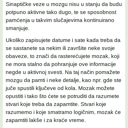
Sinaptičke veze u mozgu nisu u stanju da budu
potpuno aktivne tako dugo, te se sposobnost
pamćenja u takvim slučajevima kontinuirano
smanjuje.
Ukoliko zapisujete datume i sate kada treba da
se sastanete sa nekim ili završite neke svoje
obaveze, to znači da rasterećujete mozak, koji
ne mora stalno da pohranjuje ove informacije
negde u aktivnoj svesti. Na taj način pomažete
mozgu da pamti i neke detalje, kao npr. gde ste
juče spustili ključeve od kola. Mozak možete
opustiti i tako što ćete se potruditi da razumete
stvari koje treba da zapamtite. Stvari koje
razumemo i koje smatramo logičnim, mozak će
zapamtiti lakše i za kraće vreme.