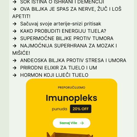
ŠOK ISTINA O ISHRANI I DEMENCIJI
OVA BILJKA JE SPAS ZA NERVE, ŽUČ I LOŠ
APETIT!
Sačuvaj svoje arterije-snizi pritisak
KAKO PROBUDITI ENERGIJU TIJELA?
SUPERMOĆNE BILJKE PROTIV TUMORA
NAJMOĆNIJA SUPERHRANA ZA MOZAK I
MIŠIĆE!
ANĐEOSKA BILJKA PROTIV STRESA I UMORA
PRIRODNI ELIXIR ZA TIJELO I UM
HORMON KOJI LIJEČI TIJELO