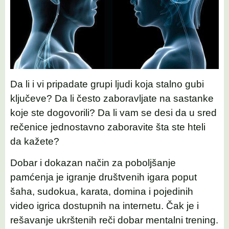
Da li i vi pripadate grupi ljudi koja stalno gubi
ključeve? Da li često zaboravljate na sastanke
koje ste dogovorili? Da li vam se desi da u sred
rečenice jednostavno zaboravite šta ste hteli
da kažete?
Dobar i dokazan način za poboljšanje
pamćenja je igranje društvenih igara poput
šaha, sudokua, karata, domina i pojedinih
video igrica dostupnih na internetu. Čak je i
rešavanje ukrštenih reči dobar mentalni trening.