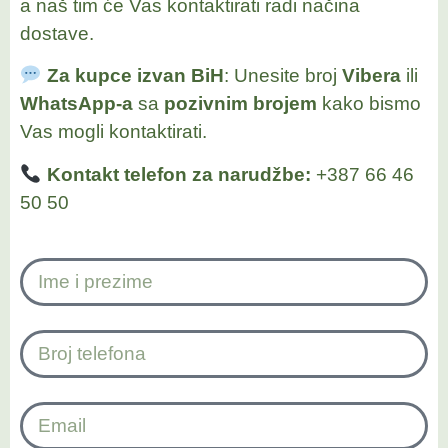
a naš tim će Vas kontaktirati radi načina
dostave.
Za kupce izvan BiH
: Unesite broj
Vibera
ili
WhatsApp-a
sa
pozivnim brojem
kako bismo
Vas mogli kontaktirati.
Kontakt telefon za narudžbe:
+387 66 46
50 50