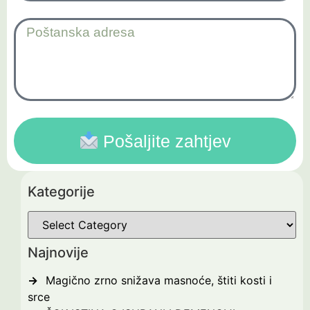
Pošaljite zahtjev
Kategorije
Najnovije
Magično zrno snižava masnoće, štiti kosti i
srce