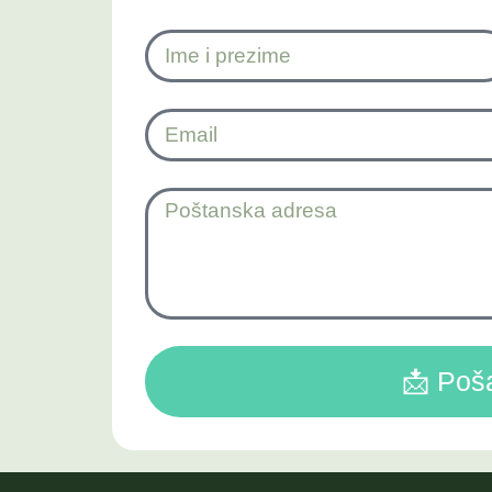
📩 Poša