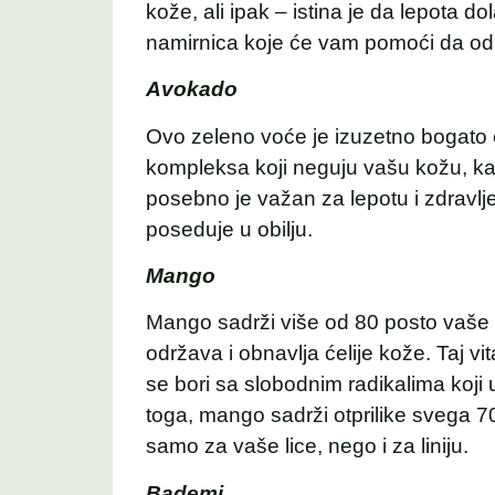
kože, ali ipak – istina je da lepota d
namirnica koje će vam pomoći da od
Avokado
Ovo zeleno voće je izuzetno bogato e
kompleksa koji neguju vašu kožu, kak
posebno je važan za lepotu i zdravlj
poseduje u obilju.
Mango
Mango sadrži više od 80 posto vaše 
održava i obnavlja ćelije kože. Taj vi
se bori sa slobodnim radikalima koji
toga, mango sadrži otprilike svega 7
samo za vaše lice, nego i za liniju.
Bademi