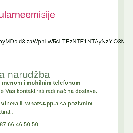
larneemisije
czoyMDoid3lzaWphLW5sLTEzNTE1NTAyNzYiO3M6N
na narudžba
a
imenom
i
mobilnim telefonom
će Vas kontaktirati radi načina dostave.
j
Vibera
ili
WhatsApp-a
sa
pozivnim
irati.
87 66 46 50 50