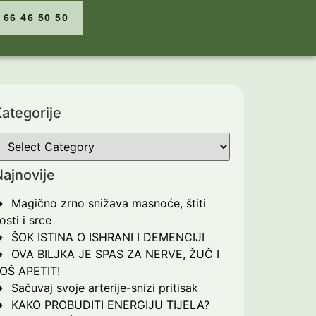
 66 46 50 50
ategorije
ajnovije
Magično zrno snižava masnoće, štiti
osti i srce
ŠOK ISTINA O ISHRANI I DEMENCIJI
OVA BILJKA JE SPAS ZA NERVE, ŽUČ I
OŠ APETIT!
Sačuvaj svoje arterije-snizi pritisak
KAKO PROBUDITI ENERGIJU TIJELA?