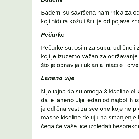
Bademi su savršena namirnica za odr
koji hidrira kožu i štiti je od pojave 
Pečurke
Pečurke su, osim za supu, odlične i
koji je izuzetno važan za održavanje
što je obnavlja i uklanja iritacije i crve
Laneno ulje
Nije tajna da su omega 3 kiseline eliks
da je laneno ulje jedan od najboljih 
je odlična vest za sve one koje ne pre
masne kiseline deluju na smanjenje 
čega će vaše lice izgledati bespreko