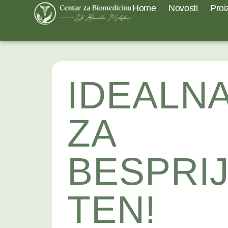
Home
Novosti
Proi
IDEALN
ZA
BESPRI
TEN!