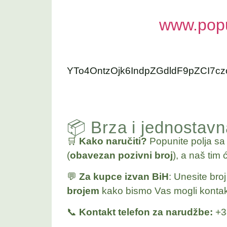
www.popu
YTo4OntzOjk6IndpZGdldF9pZCI7
📦 Brza i jednostav
🛒
Kako naručiti?
Popunite polja s
(
obavezan pozivni broj
), a naš tim 
💬
Za kupce izvan BiH
: Unesite bro
brojem
kako bismo Vas mogli kontakt
📞
Kontakt telefon za narudžbe:
+3