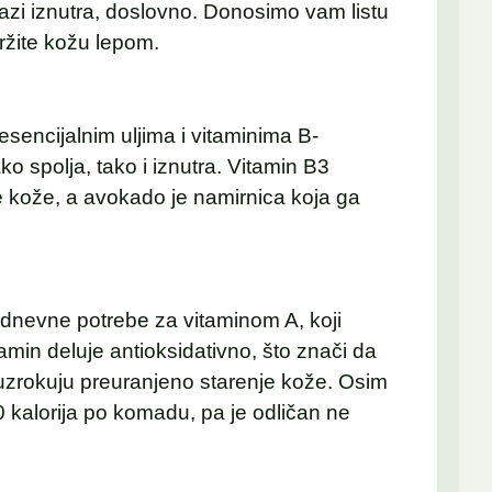
olazi iznutra, doslovno. Donosimo vam listu
ržite kožu lepom.
sencijalnim uljima i vitaminima B-
o spolja, tako i iznutra. Vitamin B3
e kože, a avokado je namirnica koja ga
dnevne potrebe za vitaminom A, koji
tamin deluje antioksidativno, što znači da
 uzrokuju preuranjeno starenje kože. Osim
0 kalorija po komadu, pa je odličan ne