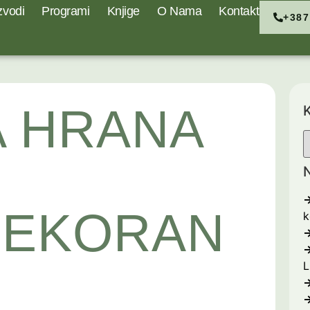
zvodi
Programi
Knjige
O Nama
Kontakt
+387
A HRANA
K
N
JEKORAN
k
L