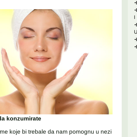
I
 da konzumirate
eme koje bi trebale da nam pomognu u nezi