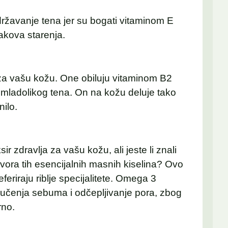
žavanje tena jer su bogati vitaminom E
znakova starenja.
 za vašu kožu. One obiluju vitaminom B2
 mladolikog tena. On na kožu deluje tako
nilo.
ir zdravlja za vašu kožu, ali jeste li znali
izvora tih esencijalnih masnih kiselina? Ovo
feriraju riblje specijalitete. Omega 3
lučenja sebuma i odčepljivanje pora, zbog
rno.