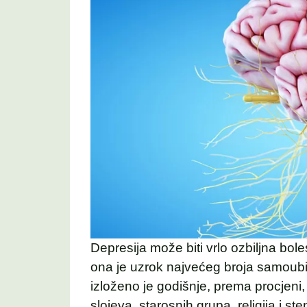
Depresija može biti vrlo ozbiljna bol
ona je uzrok najvećeg broja samoub
izloženo je godišnje, prema procjeni,
slojeva, starosnih grupa, religija i 