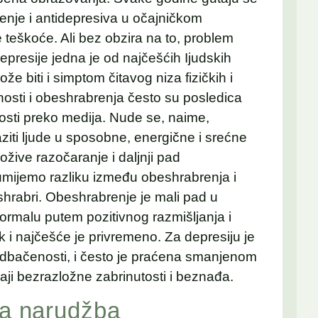
enje i antidepresiva u očajničkom
 teškoće. Ali bez obzira na to, problem
epresije jedna je od najčešćih Ijudskih
že biti i simptom čitavog niza fizičkih i
nosti i obeshrabrenja često su posledica
osti preko medija. Nude se, naime,
iti ljude u sposobne, energične i srećne
žive razočaranje i daljnji pad
umijemo razliku između obeshrabrenja i
hrabri. Obeshrabrenje je mali pad u
ormalu putem pozitivnog razmišljanja i
 i najčešće je privremeno. Za depresiju je
i odbačenosti, i često je praćena smanjenom
aji bezrazložne zabrinutosti i beznađa.
na narudžba