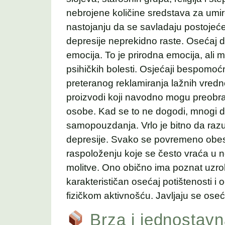
nebrojene količine sredstava za umir
nastojanju da se savladaju postojeće
depresije neprekidno raste. Osećaj d
emocija. To je prirodna emocija, ali mo
psihičkih bolesti. Osjećaji bespomoć
preteranog reklamiranja lažnih vredn
proizvodi koji navodno mogu preobraz
osobe. Kad se to ne dogodi, mnogi do
samopouzdanja. Vrlo je bitno da raz
depresije. Svako se povremeno obes
raspoloženju koje se često vraća u n
molitve. Ono obično ima poznat uzrok
karakterističan osećaj potištenosti 
fizičkom aktivnošću. Javljaju se oseć
Brza i jednostav