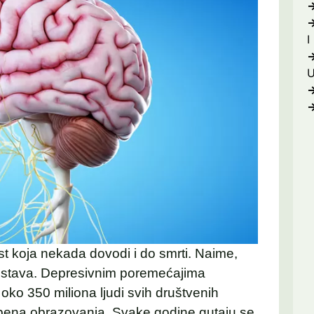
I
est koja nekada dovodi i do smrti. Naime,
istava. Depresivnim poremećajima
 oko 350 miliona ljudi svih društvenih
stepena obrazovanja. Svake godine gutaju se