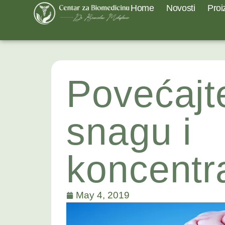
Home
Novosti
Proi
Povećajt
snagu i
koncentr
May 4, 2019