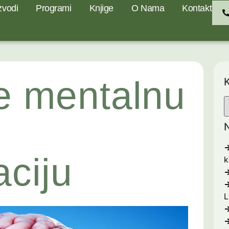
zvodi
Programi
Knjige
O Nama
Kontakt
e mentalnu
K
N
aciju
k
L