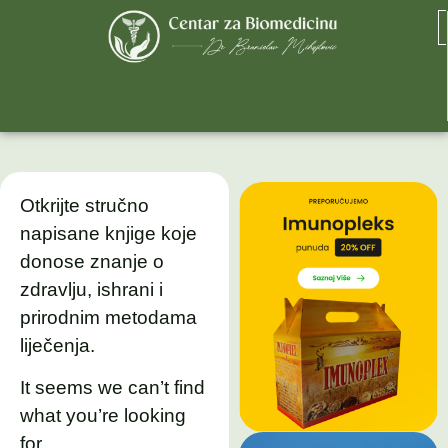
Otkrijte stručno
napisane knjige koje
donose znanje o
zdravlju, ishrani i
prirodnim metodama
liječenja.
It seems we can’t find
what you’re looking
for.