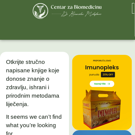
Otkrijte stručno
napisane knjige koje
donose znanje o
zdravlju, ishrani i
prirodnim metodama
liječenja.
It seems we can’t find
what you’re looking
for.