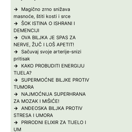
Magično zrno snižava
masnoće, štiti kosti i srce
ŠOK ISTINA O ISHRANI I
DEMENCIJI
OVA BILJKA JE SPAS ZA
NERVE, ŽUČ I LOŠ APETIT!
Sačuvaj svoje arterije-snizi
pritisak
KAKO PROBUDITI ENERGIJU
TIJELA?
SUPERMOĆNE BILJKE PROTIV
TUMORA
NAJMOĆNIJA SUPERHRANA
ZA MOZAK I MIŠIĆE!
ANĐEOSKA BILJKA PROTIV
STRESA I UMORA
PRIRODNI ELIXIR ZA TIJELO I
UM