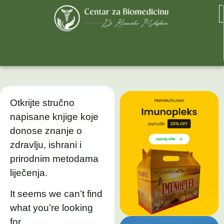
Otkrijte stručno
napisane knjige koje
donose znanje o
zdravlju, ishrani i
prirodnim metodama
liječenja.
It seems we can’t find
what you’re looking
for.