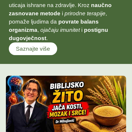
uticaja ishrane na zdravlje. Kroz
naučno
zasnovane metode
i
prirodne terapije
,
pomaže ljudima da
povrate balans
organizma
,
ojačaju imunitet
i
postignu
dugovječnost
.
Saznajte više