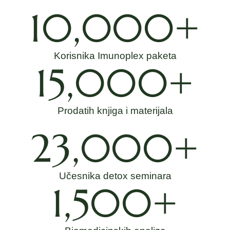
10,000
+
Korisnika Imunoplex paketa
15,000
+
Prodatih knjiga i materijala
23,000
+
Učesnika detox seminara
1,500
+