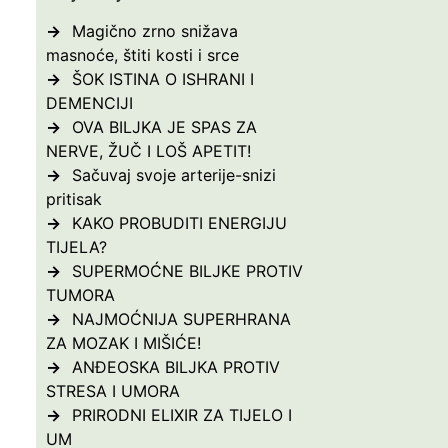
Magično zrno snižava
masnoće, štiti kosti i srce
ŠOK ISTINA O ISHRANI I
DEMENCIJI
OVA BILJKA JE SPAS ZA
NERVE, ŽUČ I LOŠ APETIT!
Sačuvaj svoje arterije-snizi
pritisak
KAKO PROBUDITI ENERGIJU
TIJELA?
SUPERMOĆNE BILJKE PROTIV
TUMORA
NAJMOĆNIJA SUPERHRANA
ZA MOZAK I MIŠIĆE!
ANĐEOSKA BILJKA PROTIV
STRESA I UMORA
PRIRODNI ELIXIR ZA TIJELO I
UM