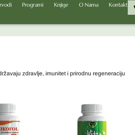
zvodi
Programi
Knjige
O Nama
Kontakt
državaju zdravlje, imunitet i prirodnu regeneraciju