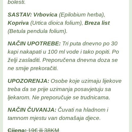
bolesti.
SASTAV: Vrbovica
(Epilobium herba),
Kopriva
(Urtica dioica folium),
Breza list
(Betula pendula folium).
NAČIN UPOTREBE:
Tri puta dnevno po 30
kapi nakapati u 100 ml vode i tako popiti. Po
želji zasladiti. Preporučena dnevna doza se
ne smije prekoračiti.
UPOZORENJA:
Osobe koje uzimaju lijekove
treba da se prije uzimanja posavjetuju sa
ljekarom. Ne preporučuje se trudnicama.
NAČIN ČUVANJA:
Čuvati na hladnom i
tamnom mjestu van domašaja djece.
Cijena:
19€ ili 38KM