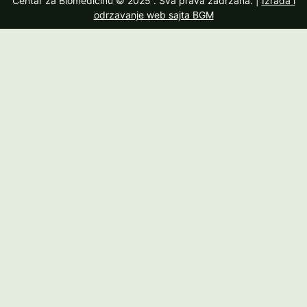
Centar za Biomedicinu © 2025
. Sva prava zadržana. |
Izrada i
odrzavanje web sajta BGM