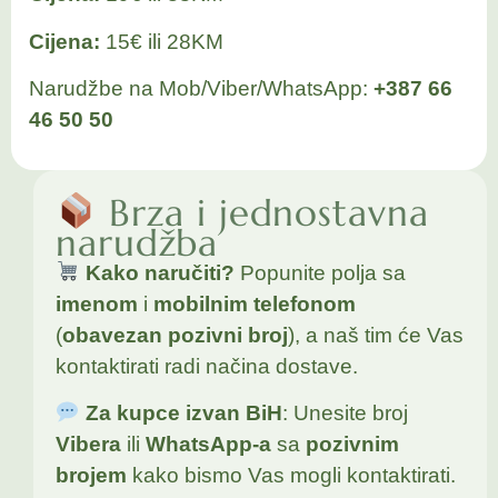
Cijena:
15€ ili 28KM
Narudžbe na Mob/Viber/WhatsApp:
+387 66
46 50 50
Brza i jednostavna
narudžba
Kako naručiti?
Popunite polja sa
imenom
i
mobilnim telefonom
(
obavezan pozivni broj
), a naš tim će Vas
kontaktirati radi načina dostave.
Za kupce izvan BiH
: Unesite broj
Vibera
ili
WhatsApp-a
sa
pozivnim
brojem
kako bismo Vas mogli kontaktirati.