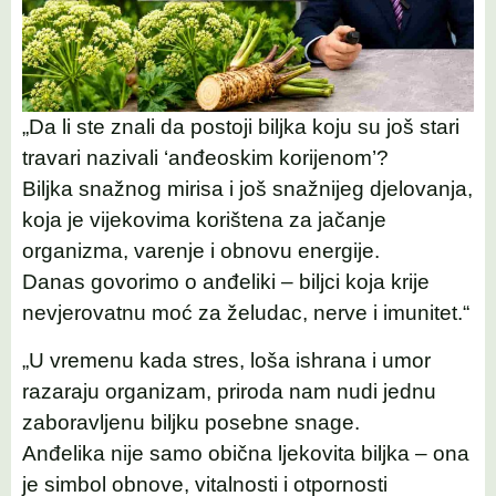
„Da li ste znali da postoji biljka koju su još stari
travari nazivali ‘anđeoskim korijenom’?
Biljka snažnog mirisa i još snažnijeg djelovanja,
koja je vijekovima korištena za jačanje
organizma, varenje i obnovu energije.
Danas govorimo o anđeliki – biljci koja krije
nevjerovatnu moć za želudac, nerve i imunitet.“
„U vremenu kada stres, loša ishrana i umor
razaraju organizam, priroda nam nudi jednu
zaboravljenu biljku posebne snage.
Anđelika nije samo obična ljekovita biljka – ona
je simbol obnove, vitalnosti i otpornosti