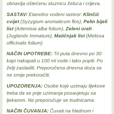
obnavlja oštećenu sluznicu želuca i crijeva.
SASTAV:
Etanolno vodeni rastvor:
Klinčić
cvijet
(Syzygium aromaticum flos),
Pelin bijeli
list
(Artemisia alba folium),
Zeleni orah
(Juglands Immature),
Matičnjak list
(Melissa
officinalis folium)
NAČIN UPOTREBE:
Tri puta dnevno po 30
kapi nakapati u 100 ml vode i tako popiti. Po
želji zasladiti. Preporučena dnevna doza se
ne smije prekoračiti.
UPOZORENJA:
Osobe koje uzimaju lijekove
treba da se prije uzimanja posavjetuju sa
ljekarom. Ne preporučuje se trudnicama.
NAČIN ČUVANJA:
Čuvati na hladnom i