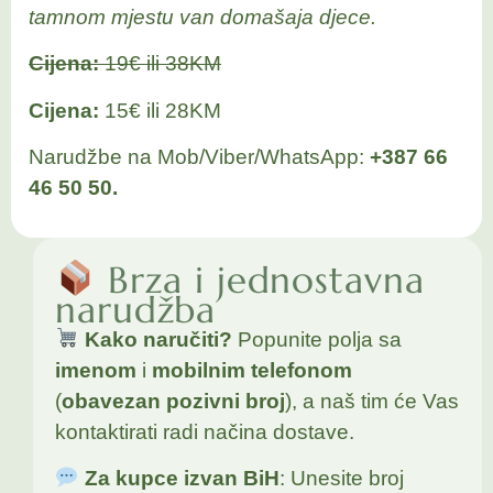
tamnom mjestu van domašaja djece.
Cijena:
19€ ili 38KM
Cijena:
15€ ili 28KM
Narudžbe na Mob/Viber/WhatsApp:
+387 66
46 50 50.
Brza i jednostavna
narudžba
Kako naručiti?
Popunite polja sa
imenom
i
mobilnim telefonom
(
obavezan pozivni broj
), a naš tim će Vas
kontaktirati radi načina dostave.
Za kupce izvan BiH
: Unesite broj