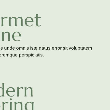
rmet
ine
is unde omnis iste natus error sit voluptatem
remque perspiciatis.
ern
ring