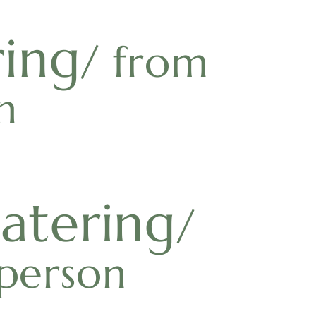
ring
/ from
n
atering
/
 person