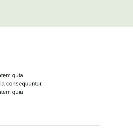
atem quia
quia consequuntur.
atem quia