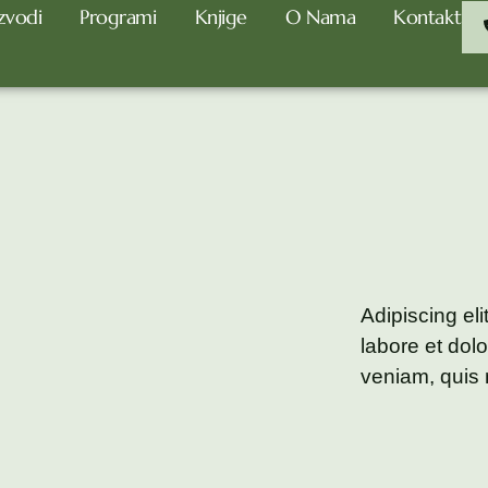
zvodi
Programi
Knjige
O Nama
Kontakt
Adipiscing el
labore et dol
veniam, quis 