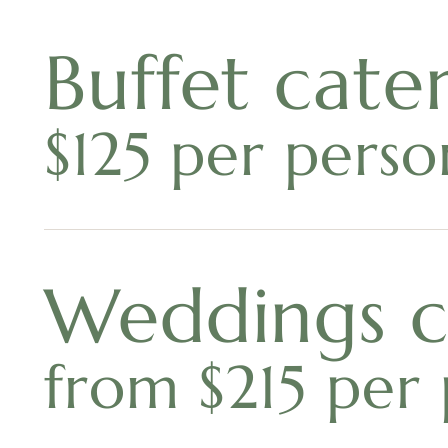
Buffet cate
$125 per perso
Weddings c
from $215 per