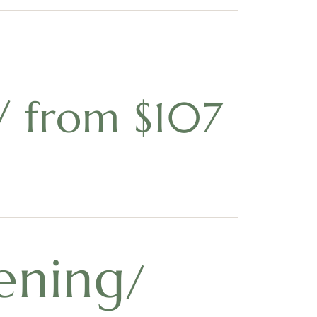
/ from $107
ening
/