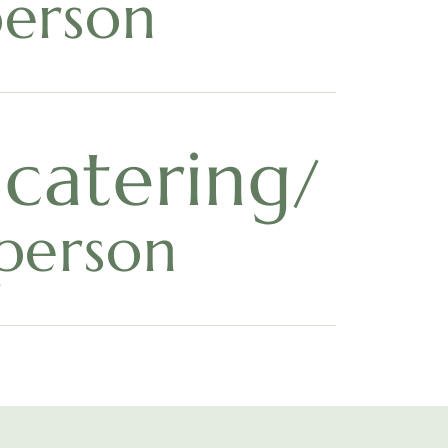
person
 catering
/
 person