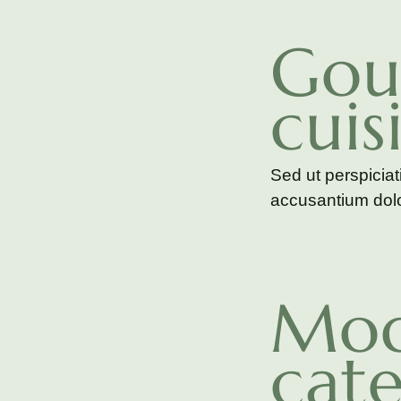
Gou
cuis
Sed ut perspiciat
accusantium dolo
Mod
cate