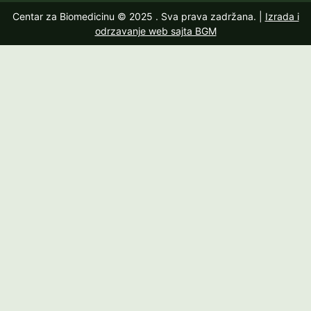
Centar za Biomedicinu © 2025
. Sva prava zadržana. |
Izrada i
odrzavanje web sajta BGM