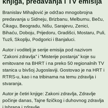
knjiga, predavanja i TV emisija
Branislav Mihajlović je održao mnogobrojna
predavanja u Sidneju, Brizbanu, Melburnu, Beču,
Čikagu, Beogradu, Nišu, Sarajevu, Zenici,
Bihaću, Doboju, Prijedoru, Gradišci, Mostaru, Puli,
Tuzli, Skoplju, Podgorici i Banjaluci.
Autor i voditelj je serije emisija pod nazivom
“Zakoni zdravlja” i “Misterije postanja” koje su
emitovane na BHRT i na preko 50 regionalnih TV
stanica u bivšoj Jugoslaviji. Gostovao je na HRT i
RTRS-u, kao i na tribinama na temu zdravlja i
stvaranja.
Autor je četiri knjige: Zakoni zdravlja, Zdravlje
počinje danas, Tajne fizičkog i duhovnog zdravlja
i Ishrana i zdravlje.