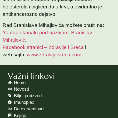
holesterola i triglicerida u krvi, a evidentno je i
antikancerozno dejstvo.
Rad Branislava Mihajlovića možete pratiti na:
Youtube kanalu pod nazivom: Branislav
Mihajlović
,
Facebook stranici – Zdravlje i Sreća
i
web sajtu:
www.zdravljeisreca.com
Važni linkovi
Home
Novosti
Biljni proizvodi
Imunoplex
Detox seminari
Knjige