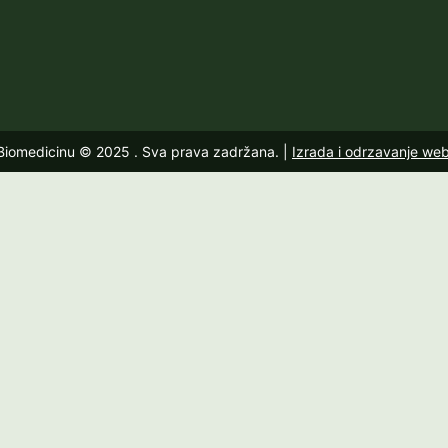
 Biomedicinu © 2025
. Sva prava zadržana. |
Izrada i odrzavanje we