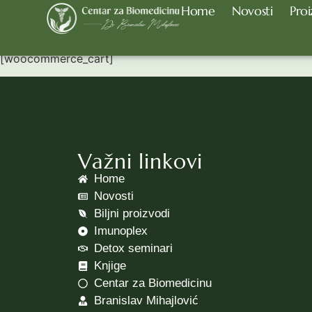
Home
Novosti
Proi
Cart
[woocommerce_cart]
Važni linkovi
Home
Novosti
Biljni proizvodi
Imunoplex
Detox seminari
Knjige
Centar za Biomedicinu
Branislav Mihajlović