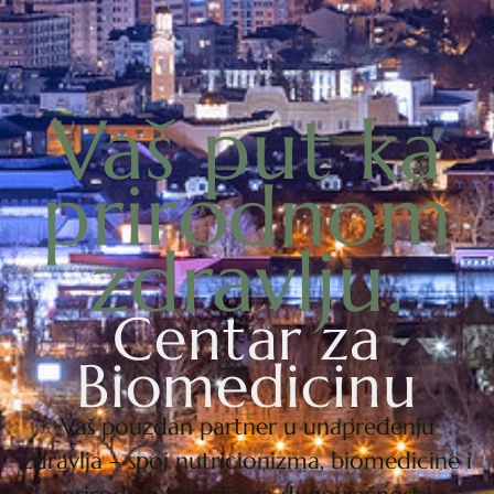
Vaš put ka
prirodnom
zdravlju.
Centar za
Biomedicinu
Vaš pouzdan partner u unapređenju
zdravlja – spoj nutricionizma, biomedicine i