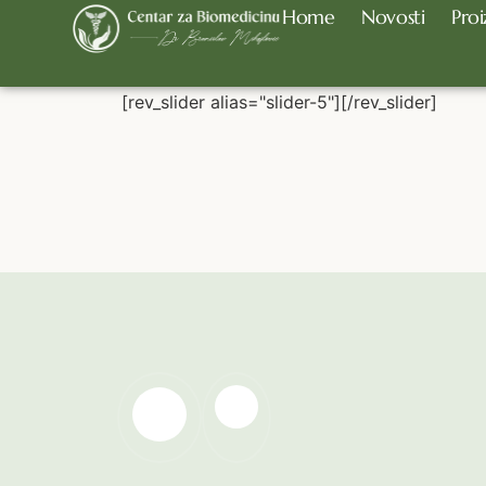
Home
Novosti
Proi
Event Agency Vid
[rev_slider alias="slider-5"][/rev_slider]