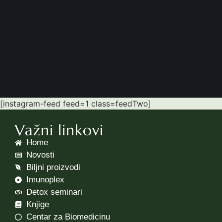
[instagram-feed feed=1 class=feedTwo]
Važni linkovi
Home
Novosti
Biljni proizvodi
Imunoplex
Detox seminari
Knjige
Centar za Biomedicinu