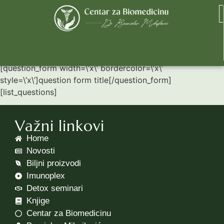
POSTAVITE PITANJA
[question_form width=\’x\’ bordercolor=\’x\’
style=\’x\’]question form title[/question_form]
[list_questions]
Važni linkovi
Home
Novosti
Biljni proizvodi
Imunoplex
Detox seminari
Knjige
Centar za Biomedicinu