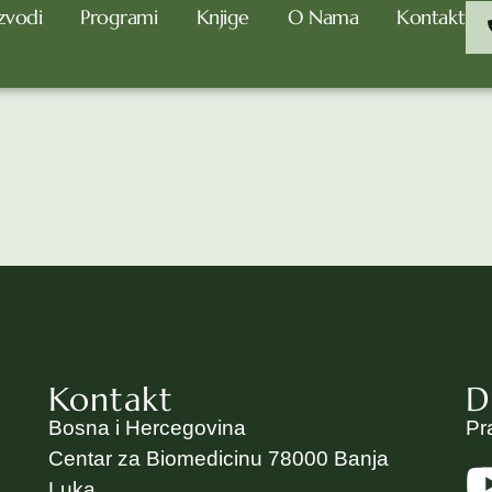
zvodi
Programi
Knjige
O Nama
Kontakt
ed
Kontakt
D
Bosna i Hercegovina
Pr
Centar za Biomedicinu 78000 Banja
Luka,