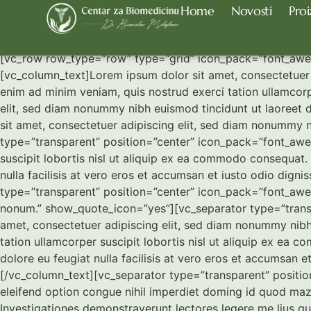
Home
Novosti
Proi
Default White Me
[vc_row row_type=”row” type=”grid” icon_pack=”font_awe
[vc_column_text]Lorem ipsum dolor sit amet, consectetuer 
enim ad minim veniam, quis nostrud exerci tation ullamcorp
elit, sed diam nonummy nibh euismod tincidunt ut laoreet d
sit amet, consectetuer adipiscing elit, sed diam nonummy 
type=”transparent” position=”center” icon_pack=”font_awe
suscipit lobortis nisl ut aliquip ex ea commodo consequat. D
nulla facilisis at vero eros et accumsan et iusto odio digni
type=”transparent” position=”center” icon_pack=”font_awe
nonum.” show_quote_icon=”yes”][vc_separator type=”trans
amet, consectetuer adipiscing elit, sed diam nonummy nibh
tation ullamcorper suscipit lobortis nisl ut aliquip ex ea c
dolore eu feugiat nulla facilisis at vero eros et accumsan et
[/vc_column_text][vc_separator type=”transparent” posit
eleifend option congue nihil imperdiet doming id quod mazim
Investigationes demonstraverunt lectores legere me lius q