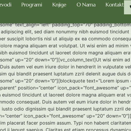
zvodi
Programi
Knjige
O Nama
Kontakt
nu
some” text_align=”left” padding_top=”70″ padding_botto
adipiscing elit, sed diam nonummy nibh euismod tincidunt u
er suscipit lobortis nisl ut aliquip ex ea commodo consequ
olore magna aliquam erat volutpat. Ut wisi enim ad minim v
nibh euismod tincidunt ut laoreet dolore magna aliquam era
some” up=”20″ down=”0″][vc_column_text]Ut wisi enim ad m
uis autem vel eum iriure dolor in hendrerit in vulputate vel
ssim qui blandit praesent luptatum zzril delenit augue duis 
some” up=”20″ down=”0″][blockquote text=”Lorem ipsum dol
parent” position=”center” icon_pack=”font_awesome” up=”
 euismod tincidunt ut laoreet dolore magna aliquam erat vo
ommodo consequat. Duis autem vel eum iriure dolor in hendrer
 iusto odio dignissim qui blandit praesent luptatum zzril dele
ion=”center” icon_pack=”font_awesome” up=”20″ down=”0″]
 placerat facer possim assum. Typi non habent claritatem in
uod ii legunt saepius. Claritas est etiam processus dynami