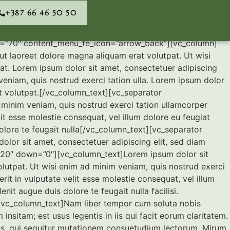
+387 66 46 50 50
m=”70″ content_menu_fe_icon=”arrow_back”][vc_column]
t laoreet dolore magna aliquam erat volutpat. Ut wisi
at. Lorem ipsum dolor sit amet, consectetuer adipiscing
eniam, quis nostrud exerci tation ulla. Lorem ipsum dolor
t volutpat.[/vc_column_text][vc_separator
inim veniam, quis nostrud exerci tation ullamcorper
it esse molestie consequat, vel illum dolore eu feugiat
dolore te feugait nulla[/vc_column_text][vc_separator
or sit amet, consectetuer adipiscing elit, sed diam
20″ down=”0″][vc_column_text]Lorem ipsum dolor sit
lutpat. Ut wisi enim ad minim veniam, quis nostrud exerci
it in vulputate velit esse molestie consequat, vel illum
nit augue duis dolore te feugait nulla facilisi.
[vc_column_text]Nam liber tempor cum soluta nobis
sitam; est usus legentis in iis qui facit eorum claritatem.
cus, qui sequitur mutationem consuetudium lectorum. Mirum