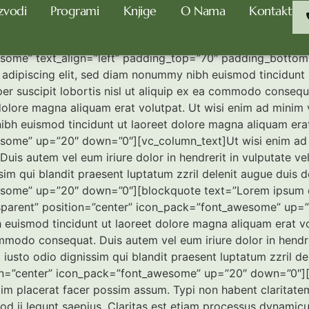
zvodi
Programi
Knjige
O Nama
Kontakt
e
some” text_align=”left” padding_top=”70″ padding_botto
adipiscing elit, sed diam nonummy nibh euismod tincidunt u
er suscipit lobortis nisl ut aliquip ex ea commodo consequ
olore magna aliquam erat volutpat. Ut wisi enim ad minim v
nibh euismod tincidunt ut laoreet dolore magna aliquam era
some” up=”20″ down=”0″][vc_column_text]Ut wisi enim ad m
uis autem vel eum iriure dolor in hendrerit in vulputate vel
ssim qui blandit praesent luptatum zzril delenit augue duis 
some” up=”20″ down=”0″][blockquote text=”Lorem ipsum dol
parent” position=”center” icon_pack=”font_awesome” up=”
 euismod tincidunt ut laoreet dolore magna aliquam erat vo
ommodo consequat. Duis autem vel eum iriure dolor in hendrer
 iusto odio dignissim qui blandit praesent luptatum zzril dele
ion=”center” icon_pack=”font_awesome” up=”20″ down=”0″]
 placerat facer possim assum. Typi non habent claritatem in
uod ii legunt saepius. Claritas est etiam processus dynami