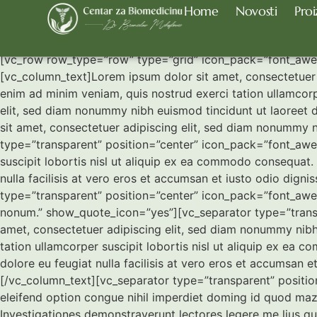
Home
Novosti
Proi
Responsive Imag
[vc_row row_type=”row” type=”grid” icon_pack=”font_awe
[vc_column_text]Lorem ipsum dolor sit amet, consectetuer 
enim ad minim veniam, quis nostrud exerci tation ullamcorp
elit, sed diam nonummy nibh euismod tincidunt ut laoreet d
sit amet, consectetuer adipiscing elit, sed diam nonummy 
type=”transparent” position=”center” icon_pack=”font_awe
suscipit lobortis nisl ut aliquip ex ea commodo consequat. D
nulla facilisis at vero eros et accumsan et iusto odio digni
type=”transparent” position=”center” icon_pack=”font_awe
nonum.” show_quote_icon=”yes”][vc_separator type=”trans
amet, consectetuer adipiscing elit, sed diam nonummy nibh
tation ullamcorper suscipit lobortis nisl ut aliquip ex ea c
dolore eu feugiat nulla facilisis at vero eros et accumsan et
[/vc_column_text][vc_separator type=”transparent” posit
eleifend option congue nihil imperdiet doming id quod mazim
Investigationes demonstraverunt lectores legere me lius q