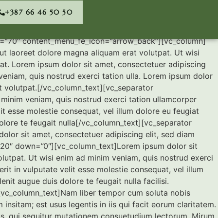
+387 66 46 50 50
m=”70″ content_menu_fe_icon=”arrow_back”][vc_column]
t laoreet dolore magna aliquam erat volutpat. Ut wisi
at. Lorem ipsum dolor sit amet, consectetuer adipiscing
eniam, quis nostrud exerci tation ulla. Lorem ipsum dolor
t volutpat.[/vc_column_text][vc_separator
inim veniam, quis nostrud exerci tation ullamcorper
it esse molestie consequat, vel illum dolore eu feugiat
dolore te feugait nulla[/vc_column_text][vc_separator
or sit amet, consectetuer adipiscing elit, sed diam
20″ down=”0″][vc_column_text]Lorem ipsum dolor sit
lutpat. Ut wisi enim ad minim veniam, quis nostrud exerci
it in vulputate velit esse molestie consequat, vel illum
nit augue duis dolore te feugait nulla facilisi.
[vc_column_text]Nam liber tempor cum soluta nobis
sitam; est usus legentis in iis qui facit eorum claritatem.
cus, qui sequitur mutationem consuetudium lectorum. Mirum