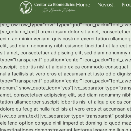
Home
Novosti
Proi
Uncovering Head
[vc_row row_type=”row” type=”grid” icon_pack=”font_awe
[vc_column_text]Lorem ipsum dolor sit amet, consectetuer 
enim ad minim veniam, quis nostrud exerci tation ullamcorp
elit, sed diam nonummy nibh euismod tincidunt ut laoreet d
sit amet, consectetuer adipiscing elit, sed diam nonummy 
type=”transparent” position=”center” icon_pack=”font_awe
suscipit lobortis nisl ut aliquip ex ea commodo consequat. D
nulla facilisis at vero eros et accumsan et iusto odio digni
type=”transparent” position=”center” icon_pack=”font_awe
nonum.” show_quote_icon=”yes”][vc_separator type=”trans
amet, consectetuer adipiscing elit, sed diam nonummy nibh
tation ullamcorper suscipit lobortis nisl ut aliquip ex ea c
dolore eu feugiat nulla facilisis at vero eros et accumsan et
[/vc_column_text][vc_separator type=”transparent” posit
eleifend option congue nihil imperdiet doming id quod mazim
Investigationes demonstraverunt lectores legere me lius q