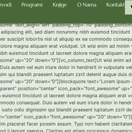
zvodi
Programi
Knjige
O Nama
Kontakt
er
some” text_align=”left” padding_top=”70″ padding_botto
adipiscing elit, sed diam nonummy nibh euismod tincidunt u
er suscipit lobortis nisl ut aliquip ex ea commodo consequ
olore magna aliquam erat volutpat. Ut wisi enim ad minim v
nibh euismod tincidunt ut laoreet dolore magna aliquam era
some” up=”20″ down=”0″][vc_column_text]Ut wisi enim ad m
uis autem vel eum iriure dolor in hendrerit in vulputate vel
ssim qui blandit praesent luptatum zzril delenit augue duis 
some” up=”20″ down=”0″][blockquote text=”Lorem ipsum dol
parent” position=”center” icon_pack=”font_awesome” up=”
 euismod tincidunt ut laoreet dolore magna aliquam erat vo
ommodo consequat. Duis autem vel eum iriure dolor in hendrer
 iusto odio dignissim qui blandit praesent luptatum zzril dele
ion=”center” icon_pack=”font_awesome” up=”20″ down=”0″]
 placerat facer possim assum. Typi non habent claritatem in
uod ii legunt saepius. Claritas est etiam processus dynami