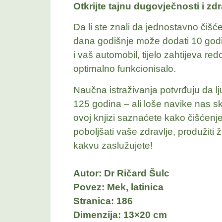
Otkrijte tajnu dugovječnosti i zdr
Da li ste znali da jednostavno čiš
dana godišnje može dodati 10 god
i vaš automobil, tijelo zahtijeva r
optimalno funkcionisalo.
Naučna istraživanja potvrđuju da lju
125 godina – ali loše navike nas sk
ovoj knjizi saznaćete kako čišćenje 
poboljšati vaše zdravlje, produžiti ži
kakvu zaslužujete!
Autor: Dr Ričard Šulc
Povez: Mek, latinica
Stranica: 186
Dimenzija: 13×20 cm