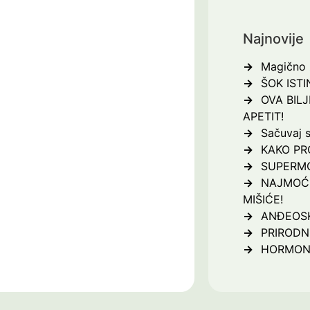
Najnovije
Magično z
ŠOK ISTI
OVA BILJ
APETIT!
Sačuvaj s
KAKO PR
SUPERMO
NAJMOĆN
MIŠIĆE!
ANĐEOSK
PRIRODNI
HORMON 