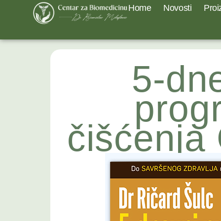
Home
Novosti
Proi
5-dn
prog
čišćenj