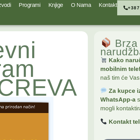
zvodi
Programi
Knjige
O Nama
Kontakt
+387
evni
Brza 
narudžb
ram
Kako naruč
mobilnim tel
a CREVA
naš tim će Vas 
Za kupce i
WhatsApp-a
mogli kontaktira
Kontakt te