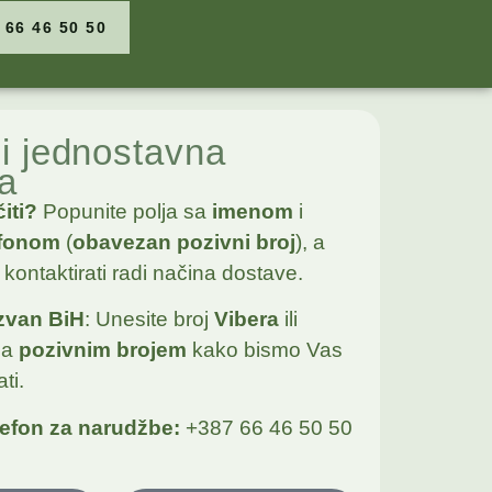
 66 46 50 50
i jednostavna
a
iti?
Popunite polja sa
imenom
i
efonom
(
obavezan pozivni broj
), a
kontaktirati radi načina dostave.
zvan BiH
: Unesite broj
Vibera
ili
sa
pozivnim brojem
kako bismo Vas
ti.
lefon za narudžbe:
+387 66 46 50 50