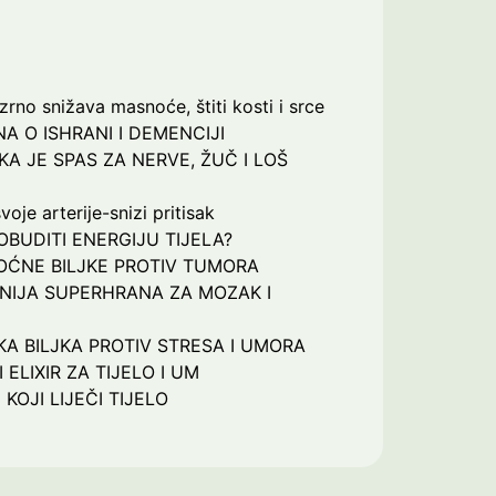
rno snižava masnoće, štiti kosti i srce
NA O ISHRANI I DEMENCIJI
KA JE SPAS ZA NERVE, ŽUČ I LOŠ
voje arterije-snizi pritisak
OBUDITI ENERGIJU TIJELA?
ĆNE BILJKE PROTIV TUMORA
IJA SUPERHRANA ZA MOZAK I
A BILJKA PROTIV STRESA I UMORA
 ELIXIR ZA TIJELO I UM
KOJI LIJEČI TIJELO