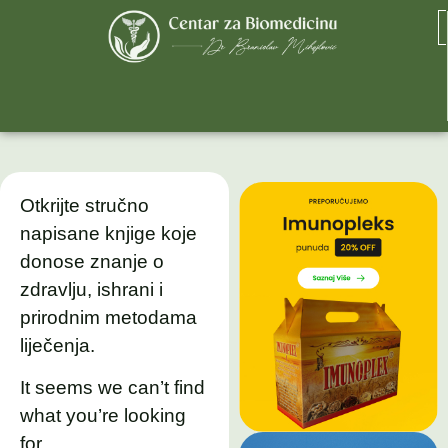
Otkrijte stručno
napisane knjige koje
donose znanje o
zdravlju, ishrani i
prirodnim metodama
liječenja.
It seems we can’t find
what you’re looking
for.