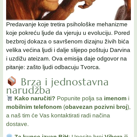
Predavanje koje tretira psihološke mehanizme
koje pokreću ljude da vjeruju u evoluciju. Pored
bezbroj dokaza o savršenom dizajnu živih bića
velika većina ljudi i dalje slijepo poštuju Darvina
i uzdižu ateizam. Ova emisija daje odgovor na
pitanje: zašto ljudi odbacuju Tvorca.
Brza i jednostavna
narudžba
Kako naručiti?
Popunite polja sa
imenom
i
mobilnim telefonom
(
obavezan pozivni broj
),
a naš tim će Vas kontaktirati radi načina
dostave.
Za kupce izvan BiH
: Unesite broj
Vibera
ili