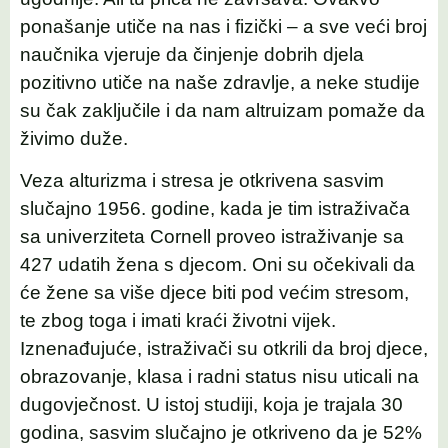
ponašanje utiče na nas i fizički – a sve veći broj
naučnika vjeruje da činjenje dobrih djela
pozitivno utiče na naše zdravlje, a neke studije
su čak zaključile i da nam altruizam pomaže da
živimo duže.
Veza alturizma i stresa je otkrivena sasvim
slučajno 1956. godine, kada je tim istraživača
sa univerziteta Cornell proveo istraživanje sa
427 udatih žena s djecom. Oni su očekivali da
će žene sa više djece biti pod većim stresom,
te zbog toga i imati kraći životni vijek.
Iznenađujuće, istraživači su otkrili da broj djece,
obrazovanje, klasa i radni status nisu uticali na
dugovječnost. U istoj studiji, koja je trajala 30
godina, sasvim slučajno je otkriveno da je 52%