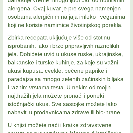
današnje vreme mnogo ljudi pati od nutritivnih
alergena. Ovaj kuvar je pre svega namenjen
osobama alergičnim na jaja imleko i veganima
koji ne koriste namirnice životinjskog porekla.
Zbirka recepata uključuje više od stotinu
isprobanih, lako i brzo pripravljivih raznolikih
jela. Dobićete uvid u ukuse ruske, ukrajinske,
balkanske i turske kuhinje, za koje su važni
ukusi kupusa, cvekle, pečene paprike i
paradajza sa mnogo zelenih začinskih biljaka
i raznim vrstama testa. U nekim od mojih
najdražih jela možete pronaći i poneki
istočnjački ukus. Sve sastojke možete lako
nabaviti u prodavnicama zdrave ili bio-hrane.
U knjizi možete naći i kratke zdravstvene