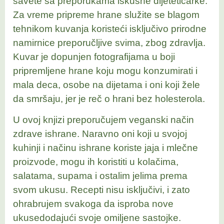
savete sa preporukama iskusne dijetetičarke.
Za vreme pripreme hrane služite se blagom
tehnikom kuvanja koristeći isključivo prirodne
namirnice preporučljive svima, zbog zdravlja.
Kuvar je dopunjen fotografijama u boji
pripremljene hrane koju mogu konzumirati i
mala deca, osobe na dijetama i oni koji žele
da smršaju, jer je reč o hrani bez holesterola.
U ovoj knjizi preporučujem veganski način
zdrave ishrane. Naravno oni koji u svojoj
kuhinji i načinu ishrane koriste jaja i mlečne
proizvode, mogu ih koristiti u kolačima,
salatama, supama i ostalim jelima prema
svom ukusu. Recepti nisu isključivi, i zato
ohrabrujem svakoga da isproba nove
ukusedodajući svoje omiljene sastojke.