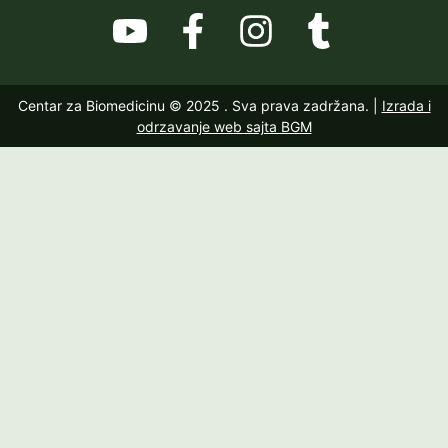
Centar za Biomedicinu © 2025
. Sva prava zadržana. |
Izrada i
odrzavanje web sajta BGM