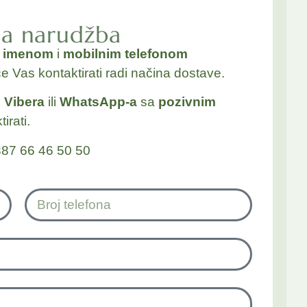
na narudžba
a
imenom
i
mobilnim telefonom
će Vas kontaktirati radi načina dostave.
j
Vibera
ili
WhatsApp-a
sa
pozivnim
irati.
87 66 46 50 50