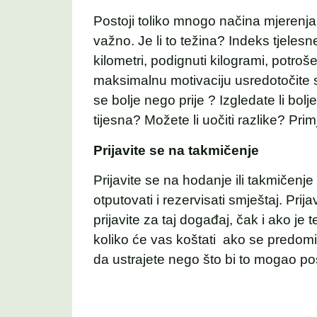
Postoji toliko mnogo načina mjerenja t
važno. Je li to težina? Indeks tjelesn
kilometri, podignuti kilogrami, potroše
maksimalnu motivaciju usredotočite s
se bolje nego prije ? Izgledate li bol
tijesna? Možete li uočiti razlike? Pri
Prijavite se na takmičenje
Prijavite se na hodanje ili
takmičenje 
otputovati i rezervisati smještaj. Prija
prijavite za taj događaj, čak i ako j
koliko će vas koštati ako se predomis
da ustrajete nego što bi to mogao postić