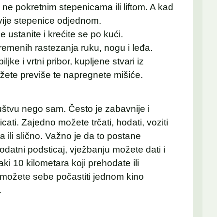
 ne pokretnim stepenicama ili liftom. A kad
dvije stepenice odjednom.
 ustanite i krećite se po kući.
emenih rastezanja ruku, nogu i leđa.
ljke i vrtni pribor, kupljene stvari iz
ižete previše te napregnete mišiće.
uštvu nego sam. Često je zabavnije i
ati. Zajedno možete trčati, hodati, voziti
sa ili slično. Važno je da to postane
atni podsticaj, vježbanju možete dati i
aki 10 kilometara koji prehodate ili
 možete sebe počastiti jednom kino
.