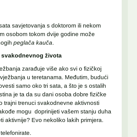
 sata savjetovanja s doktorom ili nekom
om osobom tokom dvije godine može
mnogih
peglača kauča
.
io svakodnevnog
života
ježbanja zarađuje više ako svi o fizičkoj
a vježbanja u teretanama. Međutim, budući
esti samo oko tri sata, a što je s ostalih
stina je ta da su dani osoba dobre fizičke
o trajni trenuci svakodnevne aktivnosti
, takođe mogu doprinijeti vašem stanju duha
i aktivnije? Evo nekoliko lakih primjera.
telefonirate.