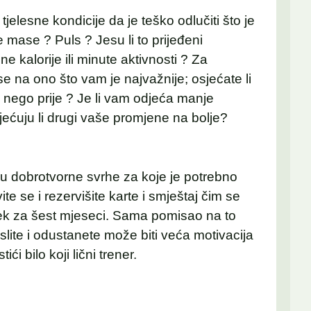
jelesne kondicije da je teško odlučiti što je
e mase ? Puls ? Jesu li to prijeđeni
ne kalorije ili minute aktivnosti ? Za
e na ono što vam je najvažnije; osjećate li
je nego prije ? Je li vam odjeća manje
mjećuju li drugi vaše promjene na bolje?
u dobrotvorne svrhe za koje je potrebno
vite se i rezervišite karte i smještaj čim se
e tek za šest mjeseci. Sama pomisao na to
lite i odustanete može biti veća motivacija
i bilo koji lični trener.