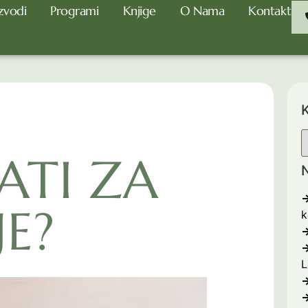
zvodi
Programi
Knjige
O Nama
Kontakt
K
ATI ZA
N
JE?
k
L