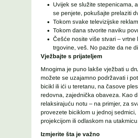
Uvijek se služite stepenicama, a
se penjete, pokušajte prelaziti 
Tokom svake televizijske reklame
Tokom dana stvorite naviku povr
Češće nosite više stvari – vrtne bi
trgovine, veš. No pazite da ne d
Vježbajte s prijateljem
Mnogima je puno lakše vježbati u dr
možete se uzajamno podržavati i potic
bicikl ili ići u teretanu, na časove ple
redovna, zajednička obaveza. Kao dod
relaksirajuću notu – na primjer, za sv
provezete biciklom u jednoj sedmici,
projekcijom ili odlaskom na utakmicu
Izmjerite šta je važno