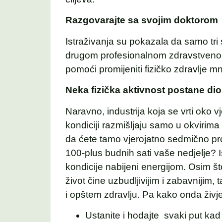
Razgovarajte sa svojim doktorom
Istraživanja su pokazala da samo tri
drugom profesionalnom zdravstven
pomoći promijeniti fizičko zdravlje 
Neka fizička aktivnost postane d
Naravno, industrija koja se vrti oko v
kondiciji razmišljaju samo u okvirim
da ćete tamo vjerojatno sedmično prov
100-plus budnih sati vaše nedjelje? I
kondicije nabijeni energijom. Osim št
život čine uzbudljivijim i zabavnijim
i opštem zdravlju. Pa kako onda živjet
Ustanite i hodajte svaki put kad 