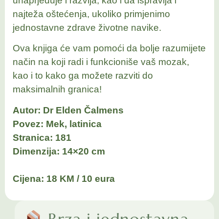
unaprjeđuje i razvija, kao i da ispravlja i
najteža oštećenja, ukoliko primjenimo
jednostavne zdrave životne navike.
Ova knjiga će vam pomoći da bolje razumijete
način na koji radi i funkcioniše vaš mozak,
kao i to kako ga možete razviti do
maksimalnih granica!
Autor: Dr Elden Čalmens
Povez: Mek, latinica
Stranica: 181
Dimenzija: 14×20 cm
Cijena: 18 KM / 10 eura