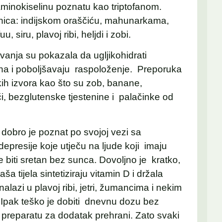
 aminokiselinu poznatu kao triptofanom.
rnica: indijskom oraščiću, mahunarkama,
, siru, plavoj ribi, heljdi i zobi.
ivanja su pokazala da ugljikohidrati
na i poboljšavaju raspoloženje. Preporuka
čkih izvora kao što su zob, banane,
, bezglutenske tjestenine i palačinke od
dobro je poznat po svojoj vezi sa
epresije koje utječu na ljude koji imaju
e biti sretan bez sunca. Dovoljno je kratko,
ša tijela sintetiziraju vitamin D i držala
alazi u plavoj ribi, jetri, žumancima i nekim
Ipak teško je dobiti dnevnu dozu bez
 preparatu za dodatak prehrani. Zato svaki