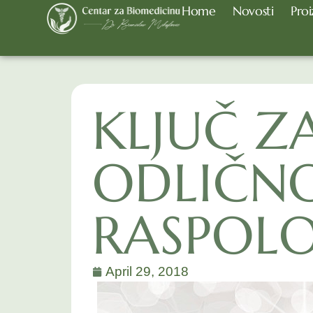
Home
Novosti
Proi
KLJUČ Z
ODLIČN
RASPOLO
April 29, 2018