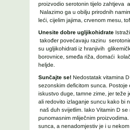
proizvodio serotonin tijelo zahtjeva
Nalazimo ga u obilju prirodnih nami
leći, cijelim jajima, crvenom mesu, tofuu
Unesite dobre ugljikohidrate
Istraž
također povećavaju razinu serotoni
su ugljikohidrati iz hranjivih glikemi
borovnice, smeđa riža, domaći kolači
heljde.
Sunčajte se!
Nedostatak vitamina D 
sezonskim deficitom sunca. Postoje d
iskustvo duge, tamne zime, jer teže j
ali redovito izlaganje suncu kako bi na
naš duh svijetlim. Iako Vitamin D se n
punomasnim mliječnim proizvodima. 
sunca, a nenadomjestiv je i u nekom