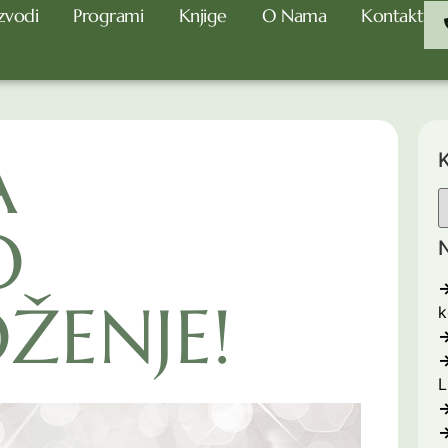
zvodi
Programi
Knjige
O Nama
Kontakt
A
K
O
N
ŽENJE!
k
L