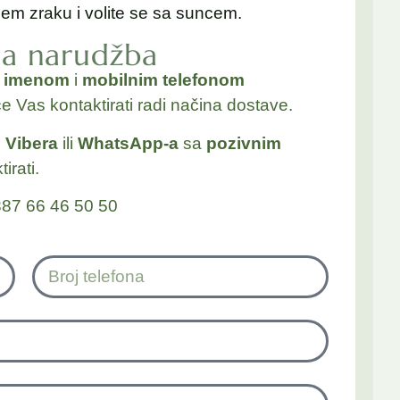
em zraku i volite se sa suncem.
na narudžba
a
imenom
i
mobilnim telefonom
će Vas kontaktirati radi načina dostave.
j
Vibera
ili
WhatsApp-a
sa
pozivnim
irati.
87 66 46 50 50