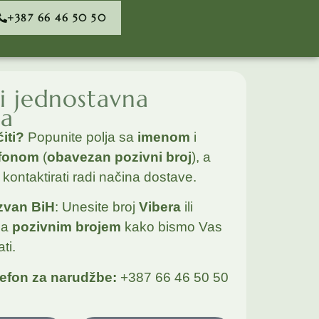
+387 66 46 50 50
i jednostavna
ba
iti?
Popunite polja sa
imenom
i
efonom
(
obavezan pozivni broj
), a
kontaktirati radi načina dostave.
zvan BiH
: Unesite broj
Vibera
ili
sa
pozivnim brojem
kako bismo Vas
ti.
lefon za narudžbe:
+387 66 46 50 50