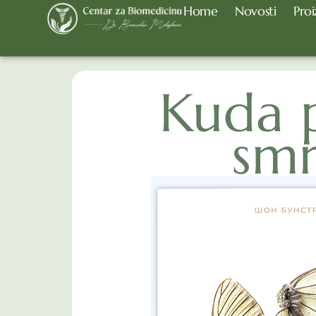
Home
Novosti
Proi
Kuda 
smr