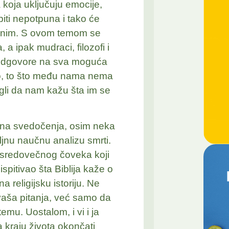
 koja uključuju emocije,
 biti nepotpuna i tako će
ljnim. S ovom temom se
a ipak mudraci, filozofi i
e odgovore na sva moguća
ako, to što među nama nema
 mogli da nam kažu šta im se
ična svedočenja, osim neka
jnu naučnu analizu smrti.
a sredovečnog čoveka koji
spitivao šta Biblija kaže o
 religijsku istoriju. Ne
aša pitanja, već samo da
emu. Uostalom, i vi i ja
 kraju života okončati