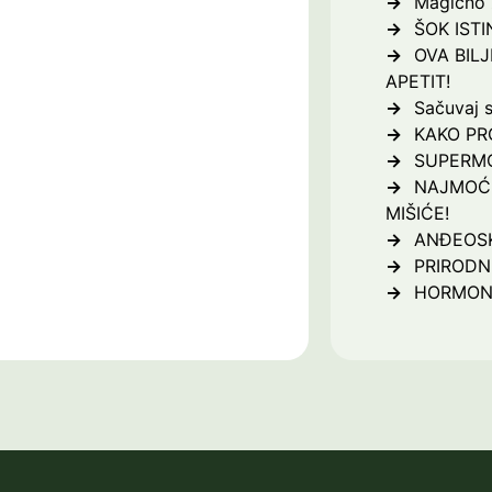
Magično z
ŠOK ISTI
OVA BILJ
APETIT!
Sačuvaj s
KAKO PR
SUPERMO
NAJMOĆN
MIŠIĆE!
ANĐEOSK
PRIRODNI
HORMON 