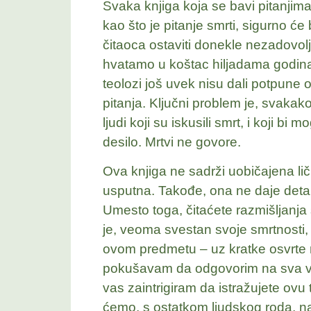
Svaka knjiga koja se bavi pitanjima
kao što je pitanje smrti, sigurno će
čitaoca ostaviti donekle nezadovo
hvatamo u koštac hiljadama godina, 
teolozi još uvek nisu dali potpun
pitanja. Ključni problem je, svak
ljudi koji su iskusili smrt, i koji bi
desilo. Mrtvi ne govore.
Ova knjiga ne sadrži uobičajena l
usputna. Takođe, ona ne daje detal
Umesto toga, čitaćete razmišljanj
je, veoma svestan svoje smrtnosti, i
ovom predmetu – uz kratke osvrte na
pokušavam da odgovorim na sva v
vas zaintrigiram da istražujete ovu t
ćemo, s ostatkom ljudskog roda, na