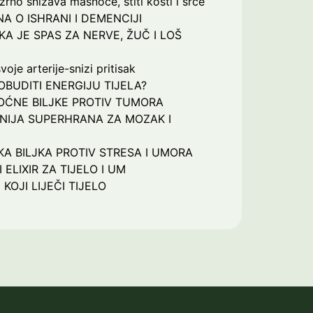
rno snižava masnoće, štiti kosti i srce
NA O ISHRANI I DEMENCIJI
KA JE SPAS ZA NERVE, ŽUČ I LOŠ
voje arterije-snizi pritisak
OBUDITI ENERGIJU TIJELA?
ĆNE BILJKE PROTIV TUMORA
IJA SUPERHRANA ZA MOZAK I
A BILJKA PROTIV STRESA I UMORA
 ELIXIR ZA TIJELO I UM
KOJI LIJEČI TIJELO