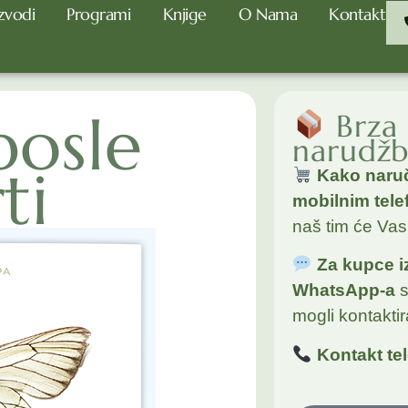
zvodi
Programi
Knjige
O Nama
Kontakt
posle
Brza 
narudž
ti
Kako naruč
mobilnim tel
naš tim će Vas 
Za kupce i
WhatsApp-a
mogli kontaktira
Kontakt te