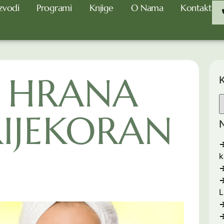
zvodi
Programi
Knjige
O Nama
Kontakt
A HRANA
K
RIJEKORAN
N
k
L