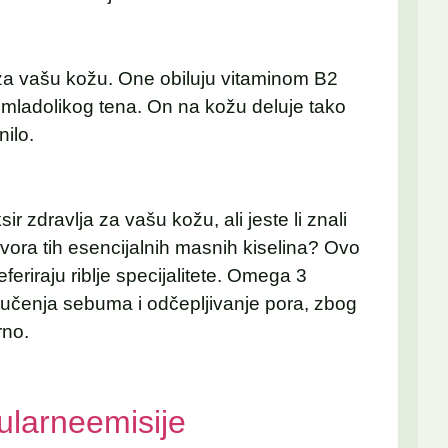
 za vašu kožu. One obiluju vitaminom B2
 mladolikog tena. On na kožu deluje tako
nilo.
ir zdravlja za vašu kožu, ali jeste li znali
izvora tih esencijalnih masnih kiselina? Ovo
feriraju riblje specijalitete. Omega 3
lučenja sebuma i odčepljivanje pora, zbog
rno.
larneemisije