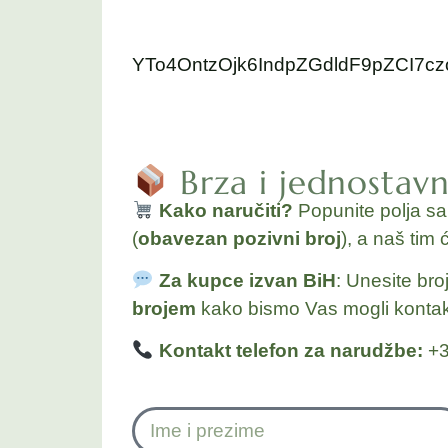
YTo4OntzOjk6IndpZGdldF9pZCI7
Brza i jednostav
Kako naručiti?
Popunite polja s
(
obavezan pozivni broj
), a naš tim 
Za kupce izvan BiH
: Unesite bro
brojem
kako bismo Vas mogli kontakt
Kontakt telefon za narudžbe:
+3