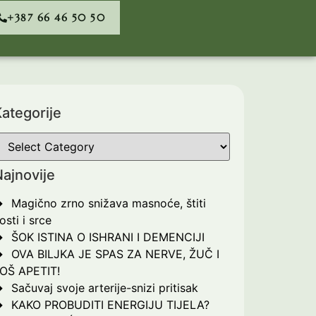
+387 66 46 50 50
ategorije
ajnovije
Magično zrno snižava masnoće, štiti
osti i srce
ŠOK ISTINA O ISHRANI I DEMENCIJI
OVA BILJKA JE SPAS ZA NERVE, ŽUČ I
OŠ APETIT!
Sačuvaj svoje arterije-snizi pritisak
KAKO PROBUDITI ENERGIJU TIJELA?