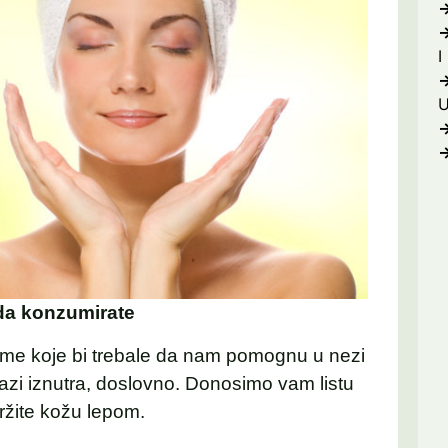
I
 da konzumirate
eme koje bi trebale da nam pomognu u nezi
olazi iznutra, doslovno. Donosimo vam listu
ržite kožu lepom.