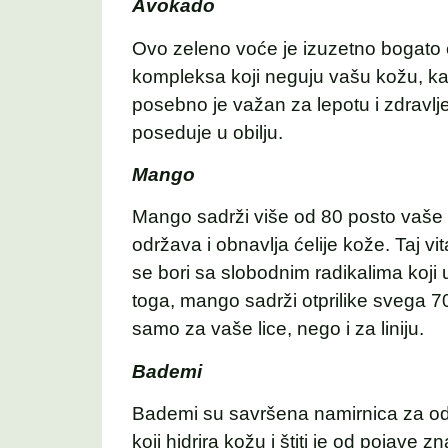
Avokado
Ovo zeleno voće je izuzetno bogato e
kompleksa koji neguju vašu kožu, kak
posebno je važan za lepotu i zdravlj
poseduje u obilju.
Mango
Mango sadrži više od 80 posto vaše 
održava i obnavlja ćelije kože. Taj vi
se bori sa slobodnim radikalima koji
toga, mango sadrži otprilike svega 7
samo za vaše lice, nego i za liniju.
Bademi
Bademi su savršena namirnica za odr
koji hidrira kožu i štiti je od pojave 