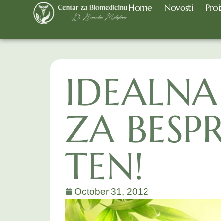
Home
Novosti
Proi
IDEALN
ZA BESP
TEN!
October 31, 2012