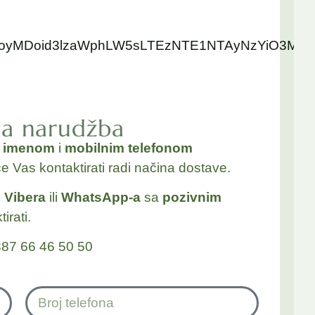
czoyMDoid3lzaWphLW5sLTEzNTE1NTAyNzYiO3M6N
na narudžba
a
imenom
i
mobilnim telefonom
će Vas kontaktirati radi načina dostave.
j
Vibera
ili
WhatsApp-a
sa
pozivnim
irati.
87 66 46 50 50