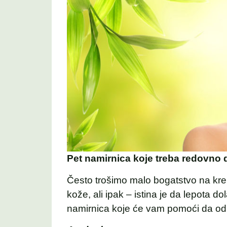
Pet namirnica koje treba redovno
Često trošimo malo bogatstvo na kr
kože, ali ipak – istina je da lepota d
namirnica koje će vam pomoći da od