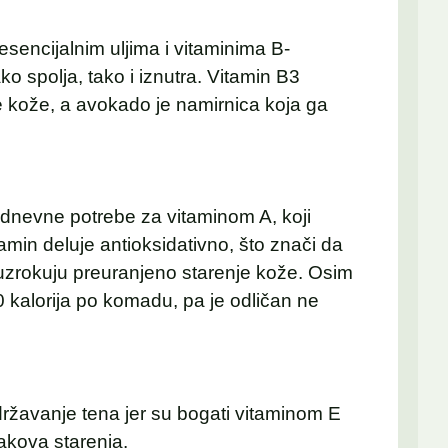
sencijalnim uljima i vitaminima B-
o spolja, tako i iznutra. Vitamin B3
e kože, a avokado je namirnica koja ga
dnevne potrebe za vitaminom A, koji
tamin deluje antioksidativno, što znači da
 uzrokuju preuranjeno starenje kože. Osim
0 kalorija po komadu, pa je odličan ne
žavanje tena jer su bogati vitaminom E
znakova starenja.