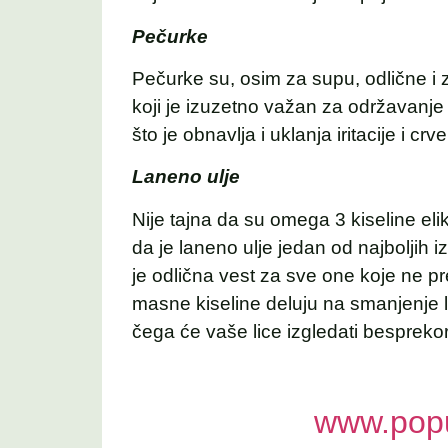
Pečurke
Pečurke su, osim za supu, odlične i
koji je izuzetno važan za održavanje
što je obnavlja i uklanja iritacije i crve
Laneno ulje
Nije tajna da su omega 3 kiseline eliks
da je laneno ulje jedan od najboljih 
je odlična vest za sve one koje ne pre
masne kiseline deluju na smanjenje 
čega će vaše lice izgledati bespreko
www.popu