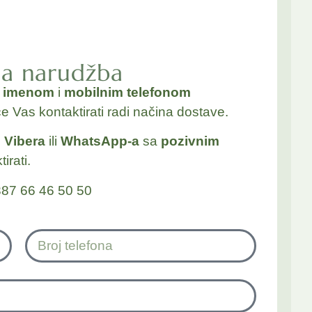
na narudžba
a
imenom
i
mobilnim telefonom
će Vas kontaktirati radi načina dostave.
j
Vibera
ili
WhatsApp-a
sa
pozivnim
irati.
87 66 46 50 50