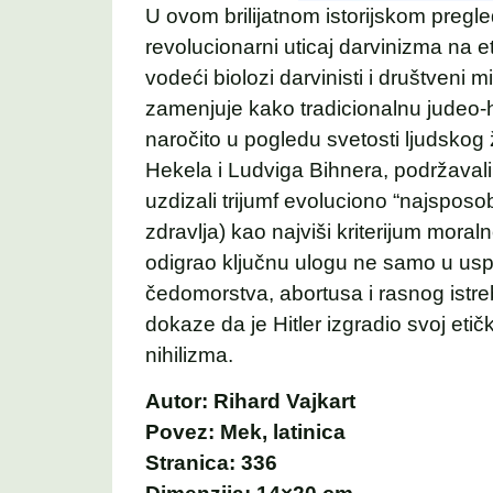
U ovom brilijatnom istorijskom pregl
revolucionarni uticaj darvinizma na 
vodeći biolozi darvinisti i društveni 
zamenjuje kako tradicionalnu judeo-hr
naročito u pogledu svetosti ljudskog 
Hekela i Ludviga Bihnera, podržavali 
uzdizali trijumf evoluciono “najsposobn
zdravlja) kao najviši kriterijum moral
odigrao ključnu ulogu ne samo u usp
čedomorstva, abortusa i rasnog istre
dokaze da je Hitler izgradio svoj eti
nihilizma.
Autor: Rihard Vajkart
Povez: Mek, latinica
Stranica: 336