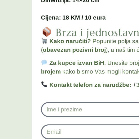
Dimenzija: 14×20 cm
Cijena: 18 KM / 10 eura
Brza i jednostav
Kako naručiti?
Popunite polja s
(
obavezan pozivni broj
), a naš tim 
Za kupce izvan BiH
: Unesite bro
brojem
kako bismo Vas mogli kontakt
Kontakt telefon za narudžbe:
+3