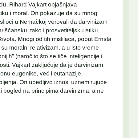
edu, Rihard Vajkart objašnjava
etiku i moral. On pokazuje da su mnogi
mislioci u Nemačkoj verovali da darvinizam
išćansku, tako i prosvetiteljsku etiku,
života. Mnogi od tih mislilaca, poput Ernsta
su moralni relativizam, a u isto vreme
ijih” (naročito što se tiče inteligencije i
nosti. Vajkart zaključuje da je darvinizam
onu eugenike, već i eutanazije,
bljenja. On ubedljivo iznosi uznemirujuće
čki pogled na principima darvinizma, a ne