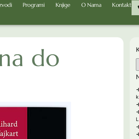
zvodi
Programi
Knjige
O Nama
Kontakt
na do
K
N
k
L