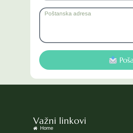
Poša
Važni linkovi
Home