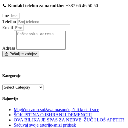
📞
Kontakt telefon za narudžbe:
+387 66 46 50 50
ime
Telefon
Email
Adresa
📩 Pošaljite zahtjev
Kategoruje
Kategoruje
Najnovije
Magično zrno snižava masnoće, štiti kosti i srce
ŠOK ISTINA O ISHRANI I DEMENCIJI
OVA BILJKA JE SPAS ZA NERVE, ŽUČ I LOŠ APETIT!
Sačuvaj svoje arterije-snizi pritisak