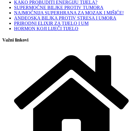
KAKO PROBUDITI ENERGIJU TIJELA?
SUPERMOĆNE BILJKE PROTIV TUMORA
NAJMOĆNIJA SUPERHRANA ZA MOZAK I MIŠIĆE!
ANĐEOSKA BILJKA PROTIV STRESA I UMORA
PRIRODNI ELIXIR ZA TIJELO I UM
HORMON KOJI LIJEČI TIJELO
Važni linkovi