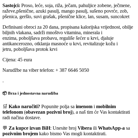
Sastojci:
Proso, leće, soja, riža, ječam, pahuljice zobene, ječmene,
raževe,pšenične, azuki pasulj, mango pasulj, sušeno povrće, zob,
pšenica, geršlo, suvi grašak, pšenične klice, lan, susam, suncokret
Definisani obroci za 20 dana, propisana kalorijska vrijednost, obilje
biljnih vlakana, sadrži mnoštvo vitamina, minerala i
enzima, poboljšava probavu, reguliše šećer u krvi, djaluje
antikancerozno, otklanja masnoće u krvi, revitalizuje kožu i
jetru, poboljšava protok krvi
Cijena: 45 eura
Narudžbe na viber telefon: + 387 6646 5050
.
📦 Brza i jednostavna narudžba
🛒
Kako naručiti?
Popunite polja sa
imenom
i
mobilnim
telefonom
(
obavezan pozivni broj
), a naš tim će Vas kontaktirati
radi načina dostave.
💬
Za kupce izvan BiH
: Unesite broj
Vibera
ili
WhatsApp-a
sa
pozivnim brojem
kako bismo Vas mogli kontaktirati.