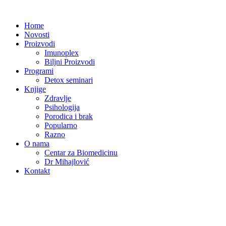
Skip
to
Home
content
Novosti
Proizvodi
Imunoplex
Biljni Proizvodi
Programi
Detox seminari
Knjige
Zdravlje
Psihologija
Porodica i brak
Popularno
Razno
O nama
Centar za Biomedicinu
Dr Mihajlović
Kontakt