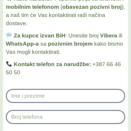
mobilnim telefonom
(
obavezan pozivni broj
),
a naš tim će Vas kontaktirati radi načina
dostave.
Za kupce izvan BiH
: Unesite broj
Vibera
ili
WhatsApp-a
sa
pozivnim brojem
kako bismo
Vas mogli kontaktirati.
Kontakt telefon za narudžbe:
+387 66 46
50 50