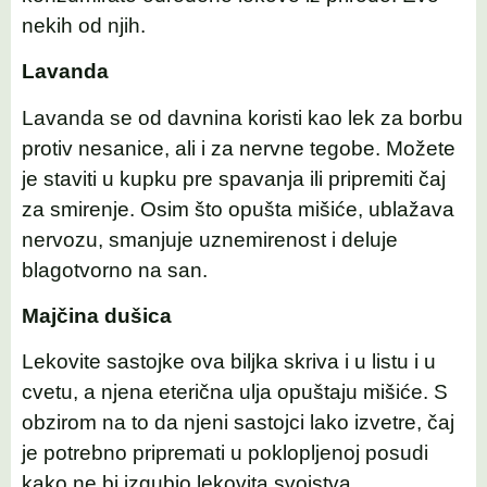
nekih od njih.
Lavanda
Lavanda se od davnina koristi kao lek za borbu
protiv nesanice, ali i za nervne tegobe. Možete
je staviti u kupku pre spavanja ili pripremiti čaj
za smirenje. Osim što opušta mišiće, ublažava
nervozu, smanjuje uznemirenost i deluje
blagotvorno na san.
Majčina dušica
Lekovite sastojke ova biljka skriva i u listu i u
cvetu, a njena eterična ulja opuštaju mišiće. S
obzirom na to da njeni sastojci lako izvetre, čaj
je potrebno pripremati u poklopljenoj posudi
kako ne bi izgubio lekovita svojstva.