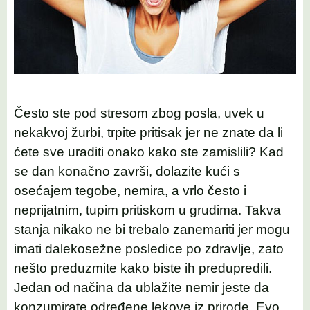
Često ste pod stresom zbog posla, uvek u
nekakvoj žurbi, trpite pritisak jer ne znate da li
ćete sve uraditi onako kako ste zamislili? Kad
se dan konačno završi, dolazite kući s
osećajem tegobe, nemira, a vrlo često i
neprijatnim, tupim pritiskom u grudima. Takva
stanja nikako ne bi trebalo zanemariti jer mogu
imati dalekosežne posledice po zdravlje, zato
nešto preduzmite kako biste ih predupredili.
Jedan od načina da ublažite nemir jeste da
konzumirate određene lekove iz prirode. Evo