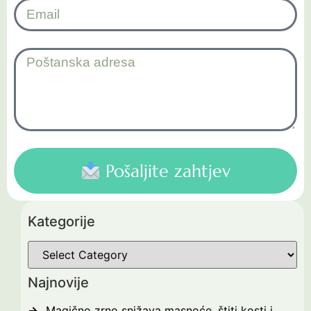
Pošaljite zahtjev
Kategorije
Najnovije
Magično zrno snižava masnoće, štiti kosti i