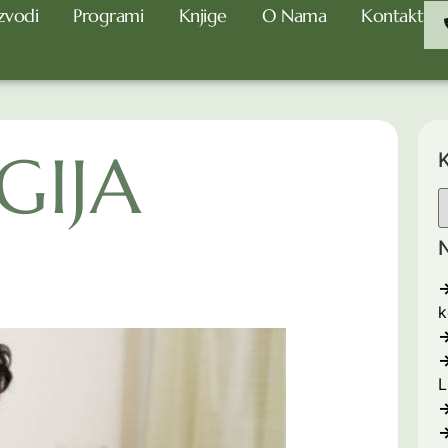
zvodi
Programi
Knjige
O Nama
Kontakt
GIJA
K
N
k
L