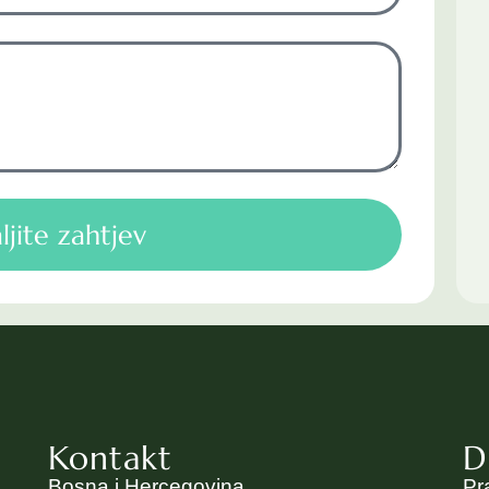
ljite zahtjev
Kontakt
D
Bosna i Hercegovina
Pr