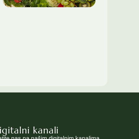
igitalni kanali
atite nas na našim digitalnim kanalima