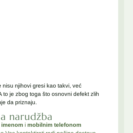
 nisu njihovi gresi kao takvi, već
. A to je zbog toga što osnovni defekt zlih
nje da priznaju.
na narudžba
a
imenom
i
mobilnim telefonom