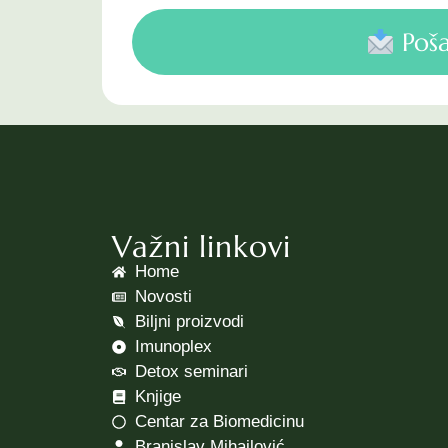
Poša
Važni linkovi
Home
Novosti
Biljni proizvodi
Imunoplex
Detox seminari
Knjige
Centar za Biomedicinu
Branislav Mihajlović