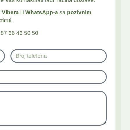
će Vas kontaktirati radi načina dostave.
j
Vibera
ili
WhatsApp-a
sa
pozivnim
irati.
87 66 46 50 50