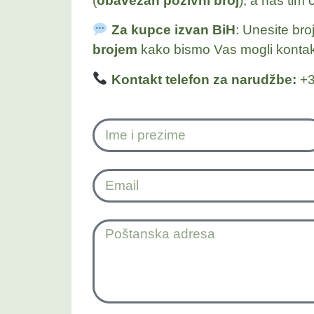
(
obavezan pozivni broj
), a naš tim 
Za kupce izvan BiH
: Unesite bro
brojem
kako bismo Vas mogli kontakt
Kontakt telefon za narudžbe:
+3