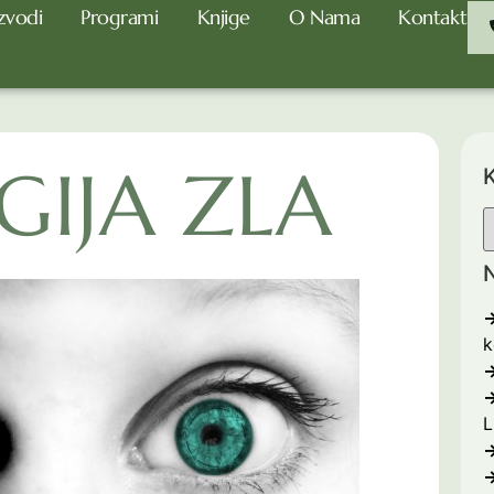
zvodi
Programi
Knjige
O Nama
Kontakt
GIJA ZLA
K
N
k
L