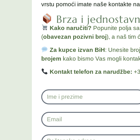
vrstu pomoći imate naše kontakte na
Brza i jednostav
Kako naručiti?
Popunite polja s
(
obavezan pozivni broj
), a naš tim 
Za kupce izvan BiH
: Unesite bro
brojem
kako bismo Vas mogli kontakt
Kontakt telefon za narudžbe:
+3