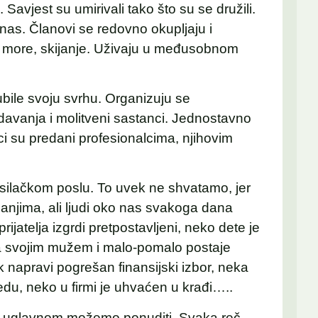
. Savjest su umirivali tako što su se družili.
anas. Članovi se redovno okupljaju i
na more, skijanje. Uživaju u međusobnom
bile svoju svrhu. Organizuju se
edavanja i molitveni sastanci. Jednostavno
i su predani profesionalcima, njihovim
asilačkom poslu. To uvek ne shvatamo, jer
anjima, ali ljudi oko nas svakoga dana
ijatelja izgrdi pretpostavljeni, neko dete je
a svojim mužem i malo-pomalo postaje
 napravi pogrešan finansijski izbor, neka
edu, neko u firmi je uhvaćen u krađi…..
e uglavnom možemo ponuditi. Svaka reč