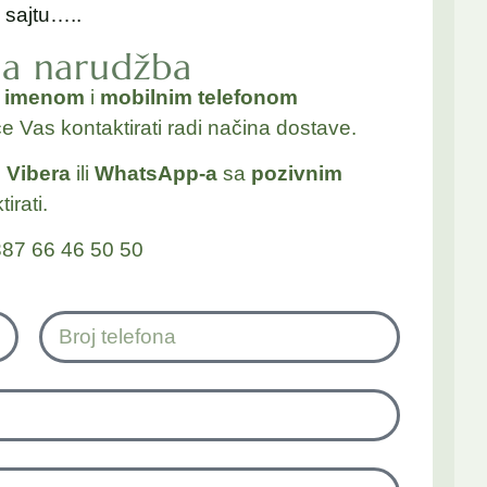
 sajtu…..
na narudžba
a
imenom
i
mobilnim telefonom
će Vas kontaktirati radi načina dostave.
j
Vibera
ili
WhatsApp-a
sa
pozivnim
irati.
87 66 46 50 50