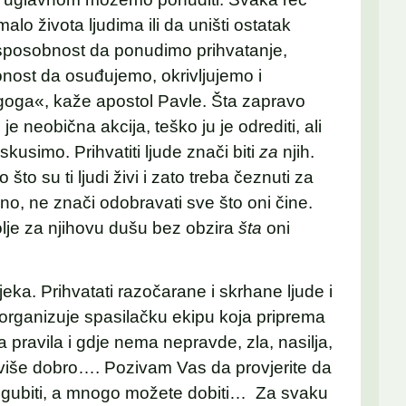
lo života ljudima ili da uništi ostatak
o sposobnost da ponudimo prihvatanje,
lonost da osuđujemo, okrivljujemo i
goga«, kaže apostol Pavle. Šta zapravo
 neobična akcija, teško ju je odrediti, ali
usimo. Prihvatiti ljude znači biti
za
njih.
što su ti ljudi živi i zato treba čeznuti za
vno, ne znači odobravati sve što oni čine.
bolje za njihovu dušu bez obzira
šta
oni
eka. Prihvatati razočarane i skrhane ljude i
a organizuje spasilačku ekipu koja priprema
 pravila i gdje nema nepravde, zla, nasilja,
reviše dobro…. Pozivam Vas da provjerite da
izgubiti, a mnogo možete dobiti… Za svaku