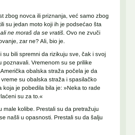
ost zbog novca ili priznanja, već samo zbog
atili su jedan moto koji ih je podsećao šta
ali ne moraš da se vratiš.
Ovo ne zvuči
vanje, zar ne? Ali, bio je.
ji su bili spremni da rizikuju sve, čak i svoj
su poznavali. Vremenom su se prilike
Američka obalska straža počela je da
vreme su obalska straža i spasilačko
a koja je pobedila bila je: »Neka to rade
Plaćeni su za to.«
 u male kolibe. Prestali su da pretražuju
se našli u opasnosti. Prestali su da šalju