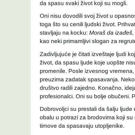
da spasu svaki život koji su mogli.
Oni nisu dovodili svoj život u opasn
toga što su cenili ljudski život. Prihv
stavljaju na kocku:
Moraš da izađeš, 
kao neki primamljivi slogan za regruto
Zadivljujuće je čitati izveštaje ljudi ko
život, da spasu ljude koje uopšte ni
promenile. Posle izvesnog vremena, 
preuzima zadatak spasavanja. Neko 
društvo radili zajedno. Konačno, idej
profesionalci. Oni su bolje obučeni. 
Dobrovoljci su prestali da šalju ljude
obalu u potrazi za brodovima koji su 
timove da spasavaju utopljenike.