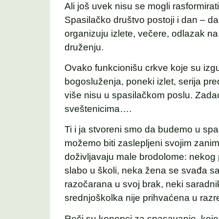
Ali još uvek nisu se mogli rasformirati
Spasilačko društvo postoji i dan – d
organizuju izlete, večere, odlazak 
druženju.
Ovako funkcionišu crkve koje su izgu
bogosluženja, poneki izlet, serija pr
više nisu u spasilačkom poslu. Zadac
sveštenicima….
Ti i ja stvoreni smo da budemo u sp
možemo biti zaslepljeni svojim zanim
doživljavaju male brodolome: nekog pr
slabo u školi, neka žena se svađa s
razočarana u svoj brak, neki saradnik
srednjoškolka nije prihvaćena u razr
Reči su konopci za spasavanje, koj