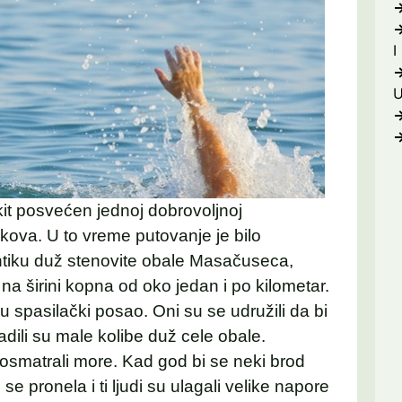
I
it posvećen jednoj dobrovoljnoj
kova. U to vreme putovanje je bilo
ntiku duž stenovite obale Masačuseca,
ke na širini kopna od oko jedan i po kilometar.
 spasilački posao. Oni su se udružili da bi
radili su male kolibe duž cele obale.
posmatrali more. Kad god bi se neki brod
e pronela i ti ljudi su ulagali velike napore