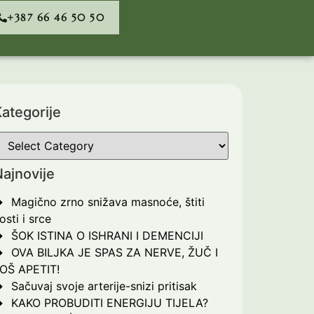
+387 66 46 50 50
ategorije
ajnovije
Magično zrno snižava masnoće, štiti
osti i srce
ŠOK ISTINA O ISHRANI I DEMENCIJI
OVA BILJKA JE SPAS ZA NERVE, ŽUČ I
OŠ APETIT!
Sačuvaj svoje arterije-snizi pritisak
KAKO PROBUDITI ENERGIJU TIJELA?