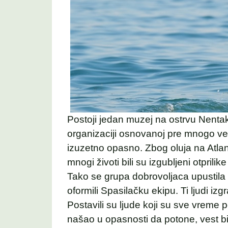
Postoji jedan muzej na ostrvu Nentak
organizaciji osnovanoj pre mnogo ve
izuzetno opasno. Zbog oluja na Atla
mnogi životi bili su izgubljeni otprili
Tako se grupa dobrovoljaca upustila u
oformili Spasilačku ekipu. Ti ljudi izg
Postavili su ljude koji su sve vreme 
našao u opasnosti da potone, vest bi s