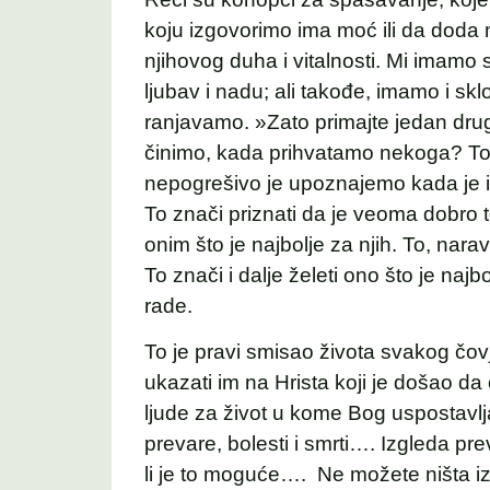
koju izgovorimo ima moć ili da doda ma
njihovog duha i vitalnosti. Mi imam
ljubav i nadu; ali takođe, imamo i sk
ranjavamo. »Zato primajte jedan dru
činimo, kada prihvatamo nekoga? To je
nepogrešivo je upoznajemo kada je isk
To znači priznati da je veoma dobro to 
onim što je najbolje za njih. To, nara
To znači i dalje želeti ono što je naj
rade.
To je pravi smisao života svakog čovj
ukazati im na Hrista koji je došao d
ljude za život u kome Bog uspostavlja
prevare, bolesti i smrti…. Izgleda p
li je to moguće…. Ne možete ništa 