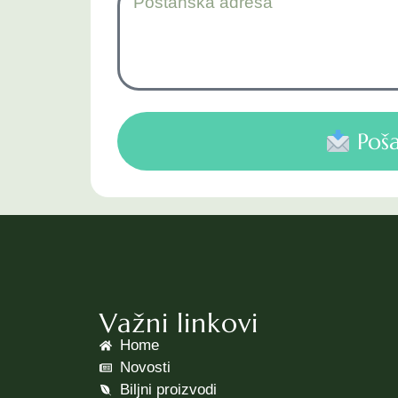
Poša
Važni linkovi
Home
Novosti
Biljni proizvodi