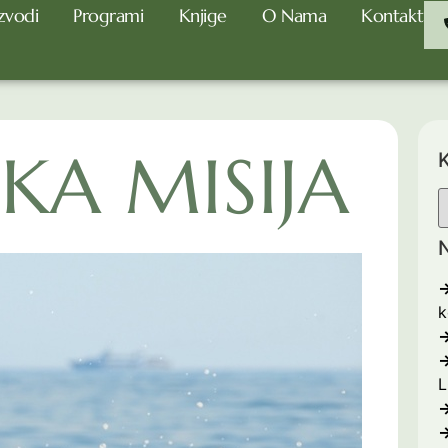
zvodi
Programi
Knjige
O Nama
Kontakt
KA MISIJA
K
N
k
L