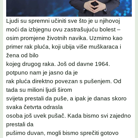
Ljudi su spremni učiniti sve što je u njihovoj
moći da izbjegnu ovu zastrašujuću bolest –
osim promjene životnih navika. Uzmimo kao
primer rak pluća, koji ubija više muškaraca i
žena od bilo
kojeg drugog raka. Još od davne 1964.
potpuno nam je jasno da je
rak pluća direktno povezan s pušenjem. Od
tada su milioni ljudi širom
svijeta prestali da puše, a ipak je danas skoro
svaka četvrta odrasla
osoba još uvek pušač. Kada bismo svi zajedno
prestali da
pušimo duvan, mogli bismo sprečiti gotovo