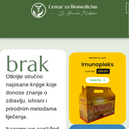
brak
Otkrijte stručno
napisane knjige koje
donose znanje o
zdravlju, ishrani i
prirodnim metodama
liječenja.
It seems we can’t find