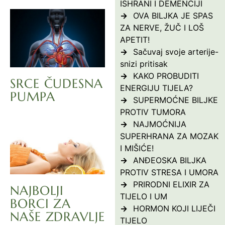
ISHRANI I DEMENCIJI
OVA BILJKA JE SPAS
ZA NERVE, ŽUČ I LOŠ
APETIT!
Sačuvaj svoje arterije-
snizi pritisak
KAKO PROBUDITI
SRCE ČUDESNA
ENERGIJU TIJELA?
PUMPA
SUPERMOĆNE BILJKE
PROTIV TUMORA
NAJMOĆNIJA
SUPERHRANA ZA MOZAK
I MIŠIĆE!
ANĐEOSKA BILJKA
PROTIV STRESA I UMORA
PRIRODNI ELIXIR ZA
NAJBOLJI
TIJELO I UM
BORCI ZA
HORMON KOJI LIJEČI
NAŠE ZDRAVLJE
TIJELO