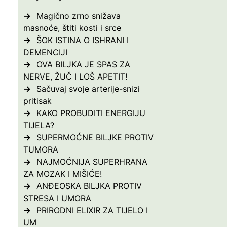
Magično zrno snižava
masnoće, štiti kosti i srce
ŠOK ISTINA O ISHRANI I
DEMENCIJI
OVA BILJKA JE SPAS ZA
NERVE, ŽUČ I LOŠ APETIT!
Sačuvaj svoje arterije-snizi
pritisak
KAKO PROBUDITI ENERGIJU
TIJELA?
SUPERMOĆNE BILJKE PROTIV
TUMORA
NAJMOĆNIJA SUPERHRANA
ZA MOZAK I MIŠIĆE!
ANĐEOSKA BILJKA PROTIV
STRESA I UMORA
PRIRODNI ELIXIR ZA TIJELO I
UM