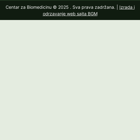
Centar za Biomedicinu © 2025
. Sva prava zadržana. |
Izrada i
odrzavanje web sajta BGM