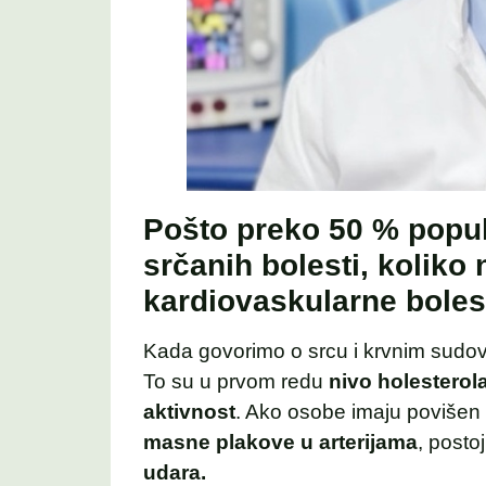
Pošto preko 50 % popula
srčanih bolesti, koliko 
kardiovaskularne boles
Kada govorimo o srcu i krvnim sudo
To su u prvom redu
nivo holesterola 
aktivnost
. Ako osobe imaju povišen ho
masne plakove u arterijama
, posto
udara.