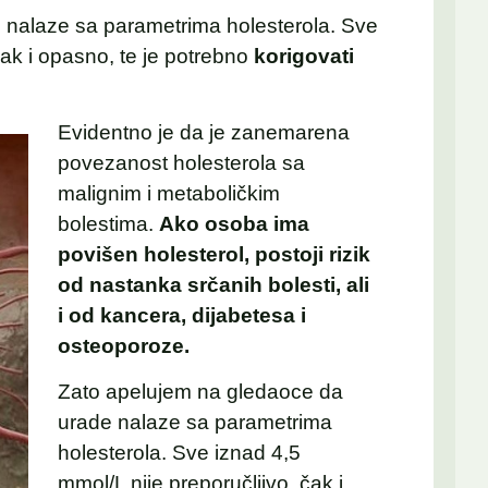
 nalaze sa parametrima holesterola. Sve
čak i opasno, te je potrebno
korigovati
Evidentno je da je zanemarena
povezanost holesterola sa
malignim i metaboličkim
bolestima.
Ako osoba ima
povišen holesterol, postoji rizik
od nastanka srčanih bolesti, ali
i od kancera, dijabetesa i
osteoporoze.
Zato apelujem na gledaoce da
urade nalaze sa parametrima
holesterola. Sve iznad 4,5
mmol/L nije preporučljivo, čak i