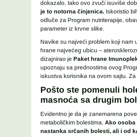
dokazalo. Iako ovo zvuči isuviše dobro
je to notorna činjenica.
Iskoristio b
odluče za Program nutriterapije, obav
parameter iz krvne slike.
Navike su najveći problem koji nam u
hrane najvećeg ubicu – ateroskleroz
dizajnirao je
Paket hrane Imunople
upoznaju sa prednostima ovog Progr
iskustva korisnika na ovom sajtu. Za
Pošto ste pomenuli hole
masnoća sa drugim bo
Evidentno je da je zanemarena povez
metaboličkim bolestima.
Ako osoba i
nastanka srčanih bolesti, ali i od 