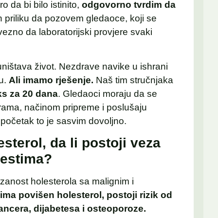
 da bi bilo istinito,
odgovorno tvrdim da
ih priliku da pozovem gledaoce, koji se
ezno da laboratorijski provjere svaki
ništava život. Nezdrave navike u ishrani
u.
Ali imamo rješenje.
Naš tim stručnjaka
ks za 20 dana
. Gledaoci moraju da se
ama, načinom pripreme i poslušaju
 početak to je sasvim dovoljno.
sterol, da li postoji veza
lestima?
anost holesterola sa malignim i
ma povišen holesterol, postoji rizik od
kancera, dijabetesa i osteoporoze.