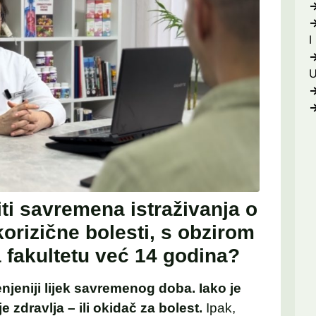
I
ti savremena istraživanja o
korizične bolesti, s obzirom
na fakultetu već 14 godina?
enjeniji lijek savremenog doba.
Iako je
 zdravlja – ili okidač za bolest.
Ipak,