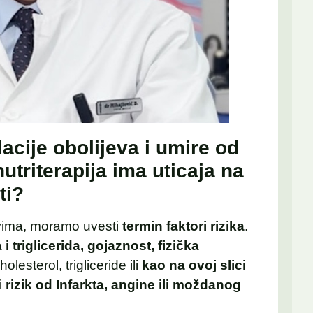
cije obolijeva i umire od
nutriterapija ima uticaja na
ti?
vima, moramo uvesti
termin faktori rizika
.
i triglicerida, gojaznost, fizička
lesterol, trigliceride ili
kao na ovoj slici
ji
rizik od Infarkta, angine ili moždanog