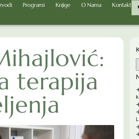
zvodi
Programi
Knjige
O Nama
Kontakt
Mihajlović:
K
a terapija
N
eljenja
k
L