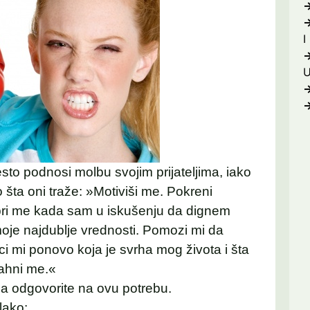
I
sto podnosi molbu svojim prijateljima, iako
šta oni traže: »Motiviši me. Pokreni
bri me kada sam u iskušenju da dignem
moje najdublje vrednosti. Pomozi mi da
i mi ponovo koja je svrha mog života i šta
ahni me.«
a odgovorite na ovu potrebu.
 lako: