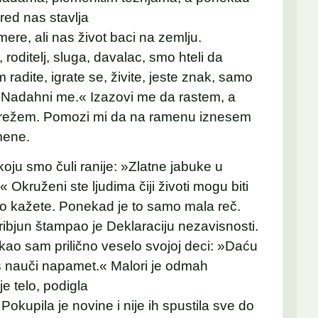
pred nas stavlja
re, ali nas život baci na zemlju.
roditelj, sluga, davalac, smo hteli da
adite, igrate se, živite, jeste znak, samo
 »Nadahni me.« Izazovi me da rastem, a
režem. Pomozi mi da na ramenu iznesem
mene.
koju smo čuli ranije: »Zlatne jabuke u
Okruženi ste ljudima čiji životi mogu biti
ro kažete. Ponekad je to samo mala reč.
ribjun štampao je Deklaraciju nezavisnosti.
ao sam prilično veselo svojoj deci: »Daću
s nauči napamet.« Malori je odmah
e telo, podigla
Pokupila je novine i nije ih spustila sve do