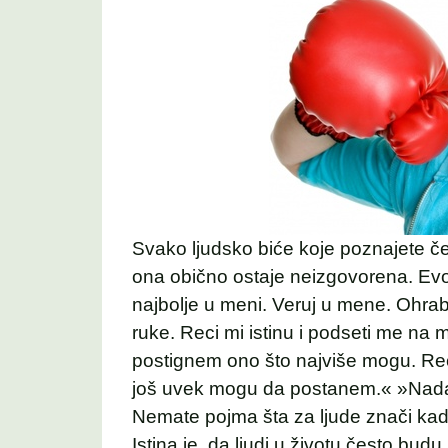
Svako ljudsko biće koje poznajete če
ona obično ostaje neizgovorena. Evo 
najbolje u meni. Veruj u mene. Ohra
ruke. Reci mi istinu i podseti me na 
postignem ono što najviše mogu. Rec
još uvek mogu da postanem.« »Nad
Nemate pojma šta za ljude znači kad
Istina je, da ljudi u životu često budu