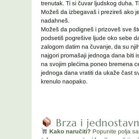
trenutak. Ti si čuvar ljudskog duha. T
Možeš da izbegavaš i prezireš ako je 
nadahneš.
Možeš da podigneš i prizoveš sve št
podsetiš pogrešive ljude oko sebe da 
zalogom datim na čuvanje, da su njiho
najgori promašaji jednoga dana biti is
na svojim plećima poneo bremena celo
jednoga dana vratiti da ukaže čast sv
krenulo naopako.
Brza i jednostav
Kako naručiti?
Popunite polja s