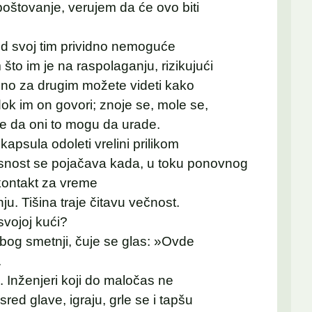
oštovanje, verujem da će ovo biti
red svoj tim prividno nemoguće
to im je na raspolaganju, rizikujući
dno za drugim možete videti kako
dok im on govori; znoje se, mole se,
je da oni to mogu da urade.
apsula odoleti vrelini prilikom
esnost se pojačava kada, u toku ponovnog
kontakt za vreme
nju. Tišina traje čitavu večnost.
svojoj kući?
zbog smetnji, čuje se glas: »Ovde
.
. Inženjeri koji do maločas ne
sred glave, igraju, grle se i tapšu