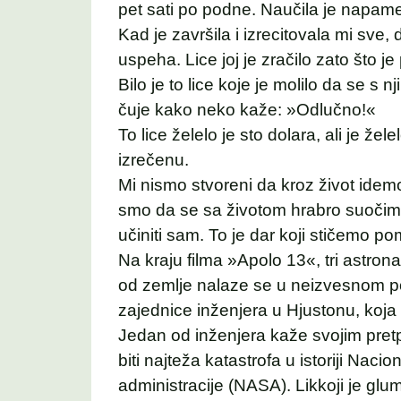
pet sati po podne. Naučila je napamet
Kad je završila i izrecitovala mi sve
uspeha. Lice joj je zračilo zato što je
Bilo je to lice koje je molilo da se s nj
čuje kako neko kaže: »Odlučno!«
To lice želelo je sto dolara, ali je že
izrečenu.
Mi nismo stvoreni da kroz život ide
smo da se sa životom hrabro suočim
učiniti sam. To je dar koji stičemo p
Na kraju filma »Apolo 13«, tri astro
od zemlje nalaze se u neizvesnom p
zajednice inženjera u Hjustonu, koja 
Jedan od inženjera kaže svojim pretp
biti najteža katastrofa u istoriji Naci
administracije (NASA). Likkoji je glu