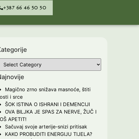
+387 66 46 50 50
ategorije
ajnovije
Magično zrno snižava masnoće, štiti
osti i srce
ŠOK ISTINA O ISHRANI I DEMENCIJI
OVA BILJKA JE SPAS ZA NERVE, ŽUČ I
OŠ APETIT!
Sačuvaj svoje arterije-snizi pritisak
KAKO PROBUDITI ENERGIJU TIJELA?