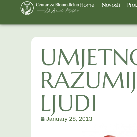
Home
Novosti
Proi
UMJETN
RAZUMIJ
LJUDI
January 28, 2013