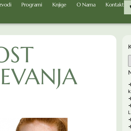
zvodi
Programi
Knjige
O Nama
Kontakt
OST
K
EVANJA
N
k
L