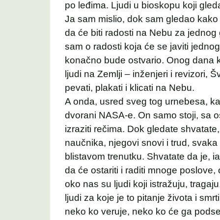
po leđima. Ljudi u bioskopu koji gleda
Ja sam mislio, dok sam gledao kako s
da će biti radosti na Nebu za jednog 
sam o radosti koja će se javiti jedno
konačno bude ostvario. Onog dana kad
ljudi na Zemlji – inženjeri i revizori, Šve
pevati, plakati i klicati na Nebu.
A onda, usred sveg tog urnebesa, ka
dvorani NASA-e. On samo stoji, sa o
izraziti rečima. Dok gledate shvatate
naučnika, njegovi snovi i trud, svak
blistavom trenutku. Shvatate da je, 
da će ostariti i raditi mnoge poslove,
oko nas su ljudi koji istražuju, trag
ljudi za koje je to pitanje života i 
neko ko veruje, neko ko će ga podset