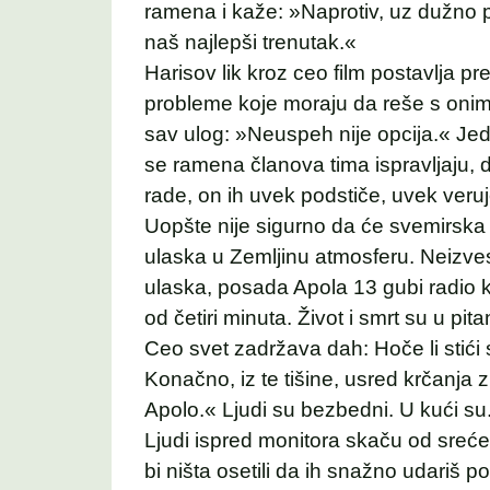
ramena i kaže: »Naprotiv, uz dužno p
naš najlepši trenutak.«
Harisov lik kroz ceo film postavlja p
probleme koje moraju da reše s onim š
sav ulog: »Neuspeh nije opcija.« Je
se ramena članova tima ispravljaju, 
rade, on ih uvek podstiče, uvek veru
Uopšte nije sigurno da će svemirska k
ulaska u Zemljinu atmosferu. Neizv
ulaska, posada Apola 13 gubi radio 
od četiri minuta. Život i smrt su u pita
Ceo svet zadržava dah: Hoče li stići 
Konačno, iz te tišine, usred krčanja 
Apolo.« Ljudi su bezbedni. U kući su
Ljudi ispred monitora skaču od sreće
bi ništa osetili da ih snažno udariš po