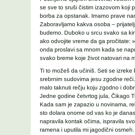
se sve to sruši čistim izazovom koji 
borba za opstanak. Imamo prave name
Zaboravljamo kakva osoba – prijatelj, 
budemo. Duboko u srcu svako sa kim r
ako odvojite vreme da ga pročitate:
onda proslavi sa mnom kada se nap
svako breme koje život natovari na 
Ti to možeš da učiniš. Seti se izreke 
srebrnim sudovima jesu zgodne reči.« 
malo taknuti rečju koju zgodno i dob
Jedne godine četvrtog jula, Čikago T
Kada sam je zapazio u novinama, rek
sto dolara onome od vas ko je dana
napravila kontak očima, ispravila svoj
ramena i uputila mi jagodični osmeh. 