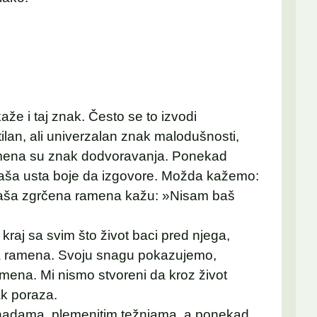
že i taj znak. Često se to izvodi
an, ali univerzalan znak malodušnosti,
ramena su znak dodvoravanja. Ponekad
naša usta boje da izgovore. Možda kažemo:
naša zgrčena ramena kažu: »Nisam baš
kraj sa svim što život baci pred njega,
a ramena. Svoju snagu pokazujemo,
ena. Mi nismo stvoreni da kroz život
k poraza.
 nadama, plemenitim težnjama, a ponekad