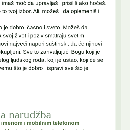
i imaš moć da upravljaš i prisiliš ako hoćeš.
to tvoj izbor. Ali, možeš i da oplemeniš i
o je dobro, časno i sveto. Možeš da
svoj život i poziv smatraju svetim
vi najveći napori suštinski, da će njihovi
kupljeni. Sve to zahvaljujući Bogu koji je
g ljudskog roda, koji je ustao, koji će se
emu što je dobro i ispravi sve što je
na narudžba
a
imenom
i
mobilnim telefonom