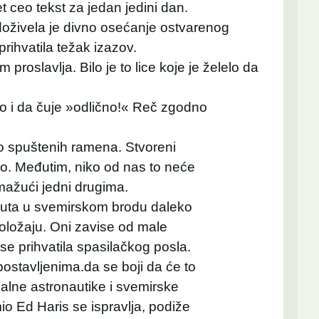
 ceo tekst za jedan jedini dan.
, doživela je divno osećanje ostvarenog
 prihvatila težak izazov.
im proslavlja. Bilo je to lice koje je želelo da
lelo i da čuje »odlično!« Reč zgodno
mo spuštenih ramena. Stvoreni
o. Međutim, niko od nas to neće
omažući jedni drugima.
nauta u svemirskom brodu daleko
oložaju. Oni zavise od male
se prihvatila spasilačkog posla.
ostavljenima.da se boji da će to
onalne astronautike i svemirske
mio Ed Haris se ispravlja, podiže