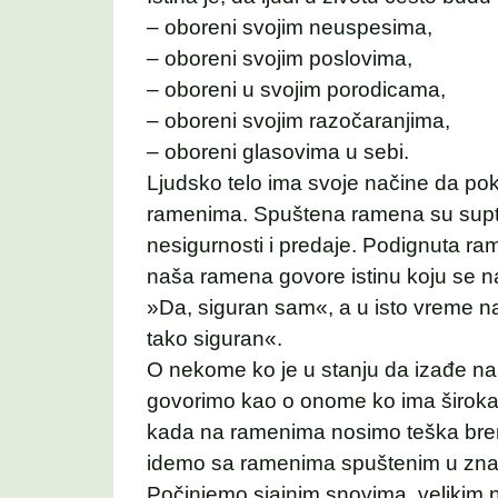
– oboreni svojim neuspesima,
– oboreni svojim poslovima,
– oboreni u svojim porodicama,
– oboreni svojim razočaranjima,
– oboreni glasovima u sebi.
Ljudsko telo ima svoje načine da poka
ramenima. Spuštena ramena su suptil
nesigurnosti i predaje. Podignuta 
naša ramena govore istinu koju se 
»Da, siguran sam«, a u isto vreme 
tako siguran«.
O nekome ko je u stanju da izađe na 
govorimo kao o onome ko ima širok
kada na ramenima nosimo teška brem
idemo sa ramenima spuštenim u zna
Počinjemo sjajnim snovima, velikim