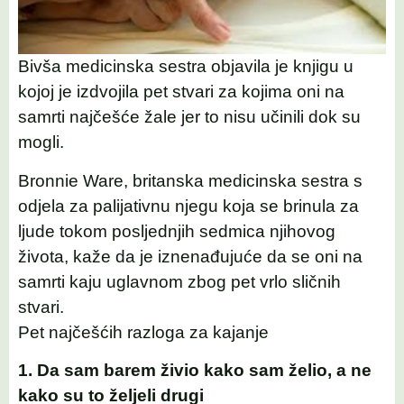
Bivša medicinska sestra objavila je knjigu u
kojoj je izdvojila pet stvari za kojima oni na
samrti najčešće žale jer to nisu učinili dok su
mogli.
Bronnie Ware, britanska medicinska sestra s
odjela za palijativnu njegu koja se brinula za
ljude tokom posljednjih sedmica njihovog
života, kaže da je iznenađujuće da se oni na
samrti kaju uglavnom zbog pet vrlo sličnih
stvari.
Pet najčešćih razloga za kajanje
1. Da sam barem živio kako sam želio, a ne
kako su to željeli drugi