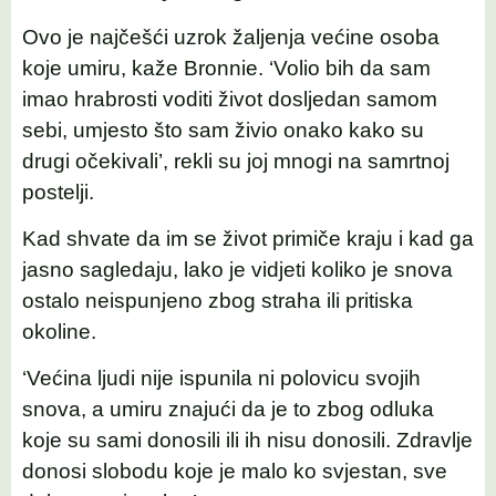
Ovo je najčešći uzrok žaljenja većine osoba
koje umiru, kaže Bronnie. ‘Volio bih da sam
imao hrabrosti voditi život dosljedan samom
sebi, umjesto što sam živio onako kako su
drugi očekivali’, rekli su joj mnogi na samrtnoj
postelji.
Kad shvate da im se život primiče kraju i kad ga
jasno sagledaju, lako je vidjeti koliko je snova
ostalo neispunjeno zbog straha ili pritiska
okoline.
‘Većina ljudi nije ispunila ni polovicu svojih
snova, a umiru znajući da je to zbog odluka
koje su sami donosili ili ih nisu donosili. Zdravlje
donosi slobodu koje je malo ko svjestan, sve