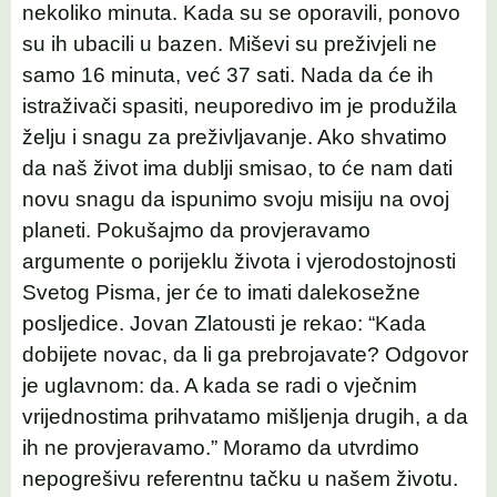
nekoliko minuta. Kada su se oporavili, ponovo
su ih ubacili u bazen. Miševi su preživjeli ne
samo 16 minuta, već 37 sati. Nada da će ih
istraživači spasiti, neuporedivo im je produžila
želju i snagu za preživljavanje. Ako shvatimo
da naš život ima dublji smisao, to će nam dati
novu snagu da ispunimo svoju misiju na ovoj
planeti. Pokušajmo da provjeravamo
argumente o porijeklu života i vjerodostojnosti
Svetog Pisma, jer će to imati dalekosežne
posljedice. Jovan Zlatousti je rekao: “Kada
dobijete novac, da li ga prebrojavate? Odgovor
je uglavnom: da. A kada se radi o vječnim
vrijednostima prihvatamo mišljenja drugih, a da
ih ne provjeravamo.” Moramo da utvrdimo
nepogrešivu referentnu tačku u našem životu.