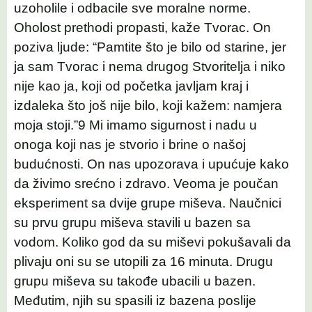
uzoholile i odbacile sve moralne norme.
Oholost prethodi propasti, kaže Tvorac. On
poziva ljude: “Pamtite što je bilo od starine, jer
ja sam Tvorac i nema drugog Stvoritelja i niko
nije kao ja, koji od početka javljam kraj i
izdaleka što još nije bilo, koji kažem: namjera
moja stoji.”9 Mi imamo sigurnost i nadu u
onoga koji nas je stvorio i brine o našoj
budućnosti. On nas upozorava i upućuje kako
da živimo srećno i zdravo. Veoma je poučan
eksperiment sa dvije grupe miševa. Naučnici
su prvu grupu miševa stavili u bazen sa
vodom. Koliko god da su miševi pokušavali da
plivaju oni su se utopili za 16 minuta. Drugu
grupu miševa su takođe ubacili u bazen.
Međutim, njih su spasili iz bazena poslije